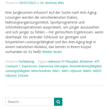
Posted on
05/07/2023
by
Dr. Andreas Wies
Eine Jungbrunnen-Infusion? Auf der Suche nach Anti-Aging-
Lösungen werden die verschiedensten Diäten,
Nahrungsergänzungsmittel, Sportprogramme und
Schönheitsoperationen ausprobiert, um jünger auszusehen
und sich jünger zu fühlen – mit gemischten Ergebnissen, wenn
überhaupt. Ein zentraler Schlüssel zur geistigen und
körperlichen Leistungsfähigkeit und des Anti-Aging liegt in
einem natürlichen Molekül, das bereits in Ihrem Körper
vorhanden ist: Es heißt
Weiter lesen
Posted in
Fachbeitrag
Tagged
Adenosin Tri Phosphat
,
Alzheimer
,
ATP
,
Coenzym 1
,
Depression
,
Depressive Störungen
,
Konzentrationsfähigkeit
,
Leistungsfähigkeit
,
Mitochondrien
,
NAD+
,
NAD+-Infusion
,
NADH
,
NADH-
Infusion
,
Sirtuine