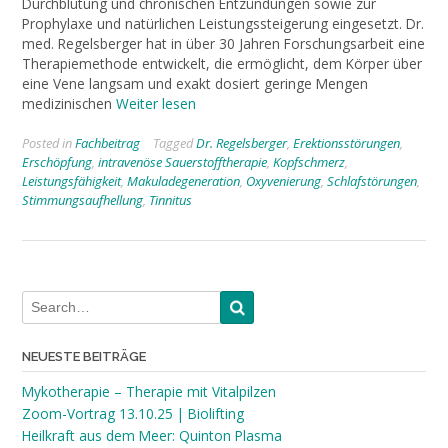
Durchblutung und chronischen Entzündungen sowie zur
Prophylaxe und natürlichen Leistungssteigerung eingesetzt. Dr.
med. Regelsberger hat in über 30 Jahren Forschungsarbeit eine
Therapiemethode entwickelt, die ermöglicht, dem Körper über
eine Vene langsam und exakt dosiert geringe Mengen
medizinischen
Weiter lesen
Posted in
Fachbeitrag
Tagged
Dr. Regelsberger
,
Erektionsstörungen
,
Erschöpfung
,
intravenöse Sauerstofftherapie
,
Kopfschmerz
,
Leistungsfähigkeit
,
Makuladegeneration
,
Oxyvenierung
,
Schlafstörungen
,
Stimmungsaufhellung
,
Tinnitus
NEUESTE BEITRÄGE
Mykotherapie – Therapie mit Vitalpilzen
Zoom-Vortrag 13.10.25 | Biolifting
Heilkraft aus dem Meer: Quinton Plasma