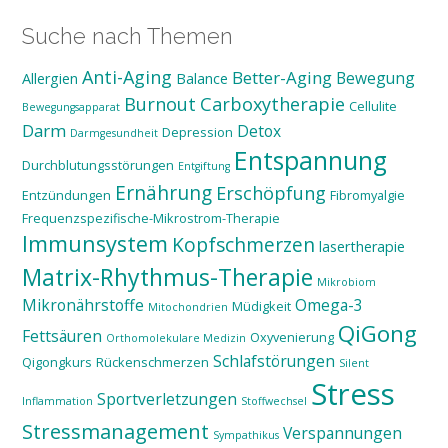
Suche nach Themen
Anti-Aging
Better-Aging
Bewegung
Allergien
Balance
Burnout
Carboxytherapie
Cellulite
Bewegungsapparat
Darm
Detox
Depression
Darmgesundheit
Entspannung
Durchblutungsstörungen
Entgiftung
Ernährung
Erschöpfung
Entzündungen
Fibromyalgie
Frequenzspezifische-Mikrostrom-Therapie
Immunsystem
Kopfschmerzen
lasertherapie
Matrix-Rhythmus-Therapie
Mikrobiom
Mikronährstoffe
Omega-3
Müdigkeit
Mitochondrien
QiGong
Fettsäuren
Oxyvenierung
Orthomolekulare Medizin
Schlafstörungen
Qigongkurs
Rückenschmerzen
Silent
Stress
Sportverletzungen
Inflammation
Stoffwechsel
Stressmanagement
Verspannungen
Sympathikus