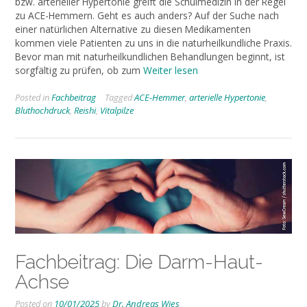
bzw. arterieller Hypertonie greift die Schulmedizin in der Regel
zu ACE-Hemmern. Geht es auch anders? Auf der Suche nach
einer natürlichen Alternative zu diesen Medikamenten
kommen viele Patienten zu uns in die naturheilkundliche Praxis.
Bevor man mit naturheilkundlichen Behandlungen beginnt, ist
sorgfältig zu prüfen, ob zum
Weiter lesen
Posted in
Fachbeitrag
Tagged
ACE-Hemmer
,
arterielle Hypertonie
,
Bluthochdruck
,
Reishi
,
Vitalpilze
Fachbeitrag: Die Darm-Haut-
Achse
Posted on
10/01/2025
by
Dr. Andreas Wies