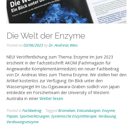
Die Welt der Enzyme
Posted on
03/06/2023
by
Dr. Andreas Wies
NEU! Veröffentlichung zum Thema: Enzyme Im Juni 2023
erscheint in der Fachzeitschrift AKOM (Fachmagazin für
Angewandte Komplementärmedizin) ein neuer Fachbeitrag
von Dr. Andreas Wies zum Thema Enzyme. Wir stellen hier den
Artikel kostenlos zur Verfügung: Ein Blick unter den
Wasserspiegel Im Izu-Ogasawara-Graben südlich von Japan
entdeckte ein Forscherteam der University of Western
Australia in einer
Weiter lesen
Posted in
Fachbeitrag
Tagged
Bromelain
,
Entzündungen
,
Enzyme
,
Papain
,
Sportverletzungen
,
Systemische Enzymtherapie
,
Verdauung
,
Verdauungsenzyme