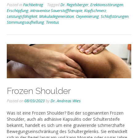
Posted in
Fachbeitrag
Tagged
Dr. Regelsberger
,
Erektionsstörungen
,
Erschöpfung
,
intravenöse Sauerstofftherapie
,
Kopfschmerz
,
Leistungsfähigkeit
,
Makuladegeneration
,
Oxyvenierung
,
Schlafstörungen
,
Stimmungsaufhellung
,
Tinnitus
Frozen Shoulder
Posted on
08/03/2023
by
Dr. Andreas Wies
Was ist eine Frozen Shoulder? Bei der sogenannten Frozen
Shoulder, auch als adhäsive Kapsulitis oder Schultersteife
bekannt, handelt es sich um eine gravierende schmerzhafte
Bewegungseinschränkung des Schultergelenks. Sie entwickelt
sich in der Regel langsam und kann Monate oder sogar Jahre