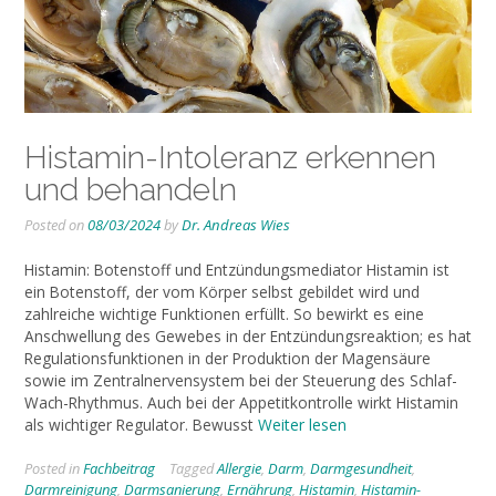
Histamin-Intoleranz erkennen
und behandeln
Posted on
08/03/2024
by
Dr. Andreas Wies
Histamin: Botenstoff und Entzündungsmediator Histamin ist
ein Botenstoff, der vom Körper selbst gebildet wird und
zahlreiche wichtige Funktionen erfüllt. So bewirkt es eine
Anschwellung des Gewebes in der Entzündungsreaktion; es hat
Regulationsfunktionen in der Produktion der Magensäure
sowie im Zentralnervensystem bei der Steuerung des Schlaf-
Wach-Rhythmus. Auch bei der Appetitkontrolle wirkt Histamin
als wichtiger Regulator. Bewusst
Weiter lesen
Posted in
Fachbeitrag
Tagged
Allergie
,
Darm
,
Darmgesundheit
,
Darmreinigung
,
Darmsanierung
,
Ernährung
,
Histamin
,
Histamin-