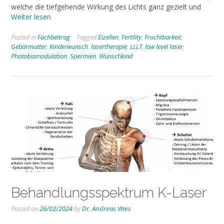
welche die tiefgehende Wirkung des Lichts ganz gezielt und
Weiter lesen
Posted in
Fachbeitrag
Tagged
Eizellen
,
Fertility
,
Fruchtbarkeit
,
Gebärmutter
,
Kinderwunsch
,
lasertherapie
,
LLLT
,
low level laser
,
Photobiomodulation
,
Spermien
,
Wunschkind
Behandlungsspektrum K-Laser
Posted on
26/02/2024
by
Dr. Andreas Wies