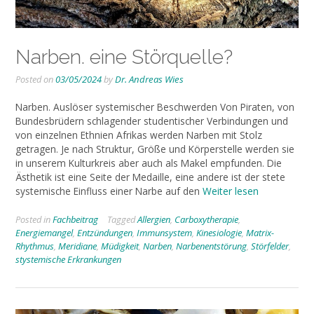
Narben. eine Störquelle?
Posted on
03/05/2024
by
Dr. Andreas Wies
Narben. Auslöser systemischer Beschwerden Von Piraten, von
Bundesbrüdern schlagender studentischer Verbindungen und
von einzelnen Ethnien Afrikas werden Narben mit Stolz
getragen. Je nach Struktur, Größe und Körperstelle werden sie
in unserem Kulturkreis aber auch als Makel empfunden. Die
Ästhetik ist eine Seite der Medaille, eine andere ist der stete
systemische Einfluss einer Narbe auf den
Weiter lesen
Posted in
Fachbeitrag
Tagged
Allergien
,
Carboxytherapie
,
Energiemangel
,
Entzündungen
,
Immunsystem
,
Kinesiologie
,
Matrix-
Rhythmus
,
Meridiane
,
Müdigkeit
,
Narben
,
Narbenentstörung
,
Störfelder
,
stystemische Erkrankungen