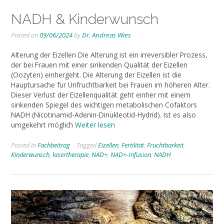
NADH & Kinderwunsch
Posted on
09/06/2024
by
Dr. Andreas Wies
Alterung der Eizellen Die Alterung ist ein irreversibler Prozess,
der bei Frauen mit einer sinkenden Qualität der Eizellen
(Oozyten) einhergeht. Die Alterung der Eizellen ist die
Hauptursache für Unfruchtbarkeit bei Frauen im höheren Alter.
Dieser Verlust der Eizellenqualität geht einher mit einem
sinkenden Spiegel des wichtigen metabolischen Cofaktors
NADH (Nicotinamid-Adenin-Dinukleotid-Hydrid). Ist es also
umgekehrt möglich
Weiter lesen
Posted in
Fachbeitrag
Tagged
Eizellen
,
Fertilität
,
Fruchtbarkeit
,
Kinderwunsch
,
lasertherapie
,
NAD+
,
NAD+-Infusion
,
NADH