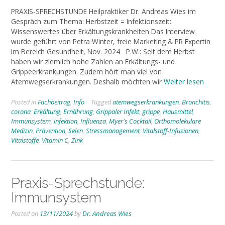
PRAXIS-SPRECHSTUNDE Heilpraktiker Dr. Andreas Wies im
Gespräch zum Thema: Herbstzeit = Infektionszeit:
Wissenswertes über Erkältungskrankheiten Das Interview
wurde geführt von Petra Winter, freie Marketing & PR Expertin
im Bereich Gesundheit, Nov. 2024 P.W.: Seit dem Herbst
haben wir ziemlich hohe Zahlen an Erkältungs- und
Grippeerkrankungen. Zudem hört man viel von
Atemwegserkrankungen. Deshalb möchten wir
Weiter lesen
Posted in
Fachbeitrag
,
Info
Tagged
atemwegserkrankungen
,
Bronchitis
,
corona
,
Erkältung
,
Ernährung
,
Grippaler Infekt
,
grippe
,
Hausmittel
,
Immunsystem
,
infektion
,
Influenza
,
Myer's Cocktail
,
Orthomolekulare
Medizin
,
Prävention
,
Selen
,
Stressmanagement
,
Vitalstoff-Infusionen
,
Vitalstoffe
,
Vitamin C
,
Zink
Praxis-Sprechstunde:
Immunsystem
Posted on
13/11/2024
by
Dr. Andreas Wies