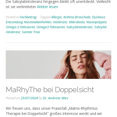
Die Salicylatintoleranz hingegen bleibt oft unentdeckt. Vielleicht
ist sie verbreiteter
Weiter lesen
Posted in
Fachbeitrag
Tagged
Allergie
,
Asthma Bronchiale
,
Dysbiose
,
Entzündung Nasennebenhöhlen
,
Intoleranz
,
Mikrobiota
,
Nasenpolypen
,
Omega-3 Fettsäuren
,
Omega3 Fettsäuren
,
Salicylatintoleranz
,
Salizylat-
Intoleranz
,
Samter Trias
MaRhyThe bei Doppelsicht
Posted on
25/07/2024
by
Dr. Andreas Wies
Wir freuen uns, dass unser Praxisfall „Matrix-Rhythmus
Therapie bei Doppelsicht“ großes Interesse weckt und wir