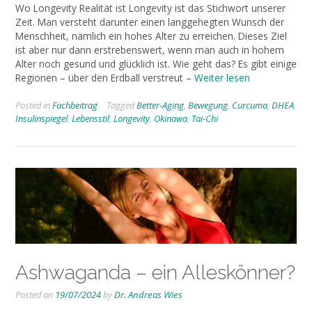
Wo Longevity Realität ist Longevity ist das Stichwort unserer
Zeit. Man versteht darunter einen langgehegten Wunsch der
Menschheit, nämlich ein hohes Alter zu erreichen. Dieses Ziel
ist aber nur dann erstrebenswert, wenn man auch in hohem
Alter noch gesund und glücklich ist. Wie geht das? Es gibt einige
Regionen – über den Erdball verstreut –
Weiter lesen
Posted in
Fachbeitrag
Tagged
Better-Aging
,
Bewegung
,
Curcuma
,
DHEA
,
Insulinspiegel
,
Lebensstil
,
Longevity
,
Okinawa
,
Tai-Chi
Ashwaganda – ein Alleskönner?
Posted on
19/07/2024
by
Dr. Andreas Wies