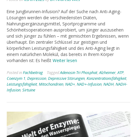
Eine Jungbrunnen-Infusion? Auf der Suche nach Anti-Aging-
Lösungen werden die verschiedensten Diäten,
Nahrungsergänzungsmittel, Sportprogramme und
Schönheitsoperationen ausprobiert, um jünger auszusehen
und sich jünger zu fühlen – mit gemischten Ergebnissen, wenn
überhaupt. Ein zentraler Schlüssel zur geistigen und
körperlichen Leistungsfähigkeit und des Anti-Aging liegt in
einem natürlichen Molekül, das bereits in Ihrem Körper
vorhanden ist: Es heißt
Weiter lesen
Posted in
Fachbeitrag
Tagged
Adenosin Tri Phosphat
,
Alzheimer
,
ATP
,
Coenzym 1
,
Depression
,
Depressive Störungen
,
Konzentrationsfähigkeit
,
Leistungsfähigkeit
,
Mitochondrien
,
NAD+
,
NAD+-Infusion
,
NADH
,
NADH-
Infusion
,
Sirtuine