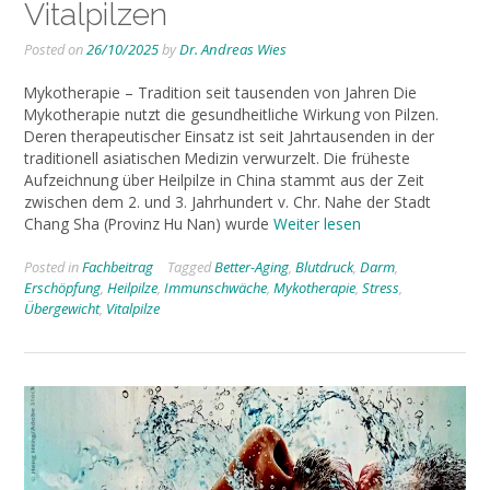
Vitalpilzen
Posted on
26/10/2025
by
Dr. Andreas Wies
Mykotherapie – Tradition seit tausenden von Jahren Die
Mykotherapie nutzt die gesundheitliche Wirkung von Pilzen.
Deren therapeutischer Einsatz ist seit Jahrtausenden in der
traditionell asiatischen Medizin verwurzelt. Die früheste
Aufzeichnung über Heilpilze in China stammt aus der Zeit
zwischen dem 2. und 3. Jahrhundert v. Chr. Nahe der Stadt
Chang Sha (Provinz Hu Nan) wurde
Weiter lesen
Posted in
Fachbeitrag
Tagged
Better-Aging
,
Blutdruck
,
Darm
,
Erschöpfung
,
Heilpilze
,
Immunschwäche
,
Mykotherapie
,
Stress
,
Übergewicht
,
Vitalpilze