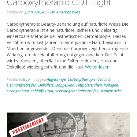
Carboxytherapie CDT-Light
Posted on
23/10/2024
by
Dr. Andreas Wies
Carboxytherapie: Beauty-Behandlung auf natürliche Weise Die
Carboxytherapie ist eine natürliche, sichere und vielseitig
einsetzbare Methode der ästhetischen Dermatologie. Dieses
Verfahren wird seit Jahren in der equalance Naturheilpraxis in
München angewendet. Denn die Carboxy zeigt hervorragende
Wirkung, um der Hautalterung entgegenzuwirken. Der Teint
wird verbessert, oberflächliche Falten reduziert, Hals und
Dekolleté wieder gestrafft und die Haut
Weiter lesen
Posted in
Info
Tagged
Augenringe
,
Carboxytherapie
,
Cellulite
,
Dehnungsstreifen
,
Dekolleté
,
Doppelkinn
,
Fettpölsterchen
,
Kollagen
,
Orangenhaut
,
schlaffe Haut
,
Schwangerschaftsstreifen
,
Tränensäcke