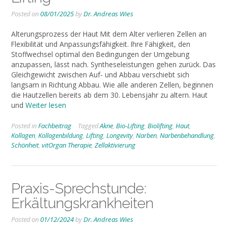
Posted on
08/01/2025
by
Dr. Andreas Wies
Alterungsprozess der Haut Mit dem Alter verlieren Zellen an
Flexibilität und Anpassungsfähigkeit. Ihre Fähigkeit, den
Stoffwechsel optimal den Bedingungen der Umgebung
anzupassen, lässt nach. Syntheseleistungen gehen zurück. Das
Gleichgewicht zwischen Auf- und Abbau verschiebt sich
langsam in Richtung Abbau. Wie alle anderen Zellen, beginnen
die Hautzellen bereits ab dem 30. Lebensjahr zu altern. Haut
und
Weiter lesen
Posted in
Fachbeitrag
Tagged
Akne
,
Bio-Lifting
,
Biolifting
,
Haut
,
Kollagen
,
Kollagenbildung
,
Lifting
,
Longevity
,
Narben
,
Narbenbehandlung
,
Schönheit
,
vitOrgan Therapie
,
Zellaktivierung
Praxis-Sprechstunde:
Erkältungskrankheiten
Posted on
01/12/2024
by
Dr. Andreas Wies