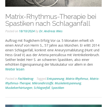
Matrix-Rhythmus-Therapie bei
Spastiken nach Schlaganfall
Posted on
18/10/2024
by
Dr. Andreas Wies
Auftrag mit fraglichem Erfolg Vor ca. 5 Monaten erhielt ich
einen Anruf von Herrn S., 57 Jahre aus München. Er erlitt 2014
einen Schlaganfall, konkret eine Aneurysmablutung (Hunt und
Hess Grad V) aus der Arteria pericullosa mit Ventrikeleinbruch.
Seither leidet Herr S. an schweren Spastiken, also einer
erhöhten Eigenspannung der Muskulatur vor allem in den
Weiter lesen
Posted in
Fachbeitrag
Tagged
Entspannung
,
Matrix-Rhythmus
,
Matrix-
Rhythmus-Therapie
,
Mikronährstoffe
,
Muskelentspannung
,
Muskelverhärtungen
,
Schlaganfall
,
Spastiken