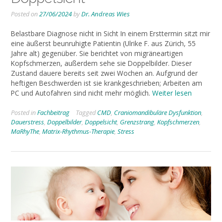
Posted on
27/06/2024
by
Dr. Andreas Wies
Belastbare Diagnose nicht in Sicht In einem Ersttermin sitzt mir
eine äußerst beunruhigte Patientin (Ulrike F. aus Zürich, 55
Jahre alt) gegenüber. Sie berichtet von migräneartigen
Kopfschmerzen, außerdem sehe sie Doppelbilder. Dieser
Zustand dauere bereits seit zwei Wochen an. Aufgrund der
heftigen Beschwerden ist sie krankgeschrieben; Arbeiten am
PC und Autofahren sind nicht mehr möglich.
Weiter lesen
Posted in
Fachbeitrag
Tagged
CMD
,
Craniomandibuläre Dysfunktion
,
Dauerstress
,
Doppelbilder
,
Doppelsicht
,
Grenzstrang
,
Kopfschmerzen
,
MaRhyThe
,
Matrix-Rhythmus-Therapie
,
Stress