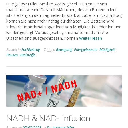
Energielos? Füllen Sie Ihre Akkus gezielt. Fühlen Sie sich
manchmal wie ein Duracell-Männchen, dessen Batterien leer
ist? Sie fangen den Tag vielleicht stark an, aber am Nachmittag
können Sie nicht mehr richtig durchhalten. Die Batterie wird
schwach, manchmal sogar leer. Von Müdigkeit ist jeder hin und
wieder geplagt. Vorausgesetzt, ernsthafte medizinische
Ursachen sind ausgeschlossen, können
Weiter lesen
Posted in
Fachbeitrag
Tagged
Bewegung
,
Energiebooster
,
Müdigkeit
,
Pausen
,
Vitalstoffe
NADH & NAD+ Infusion
Posted on
05/07/2023
by
Dr. Andreas Wies