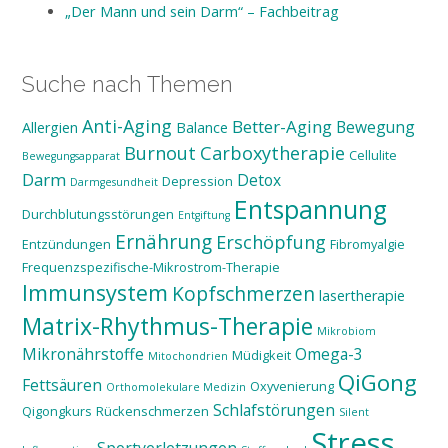
„Der Mann und sein Darm“ – Fachbeitrag
Suche nach Themen
Anti-Aging
Better-Aging
Bewegung
Allergien
Balance
Burnout
Carboxytherapie
Cellulite
Bewegungsapparat
Darm
Detox
Depression
Darmgesundheit
Entspannung
Durchblutungsstörungen
Entgiftung
Ernährung
Erschöpfung
Entzündungen
Fibromyalgie
Frequenzspezifische-Mikrostrom-Therapie
Immunsystem
Kopfschmerzen
lasertherapie
Matrix-Rhythmus-Therapie
Mikrobiom
Mikronährstoffe
Omega-3
Müdigkeit
Mitochondrien
QiGong
Fettsäuren
Oxyvenierung
Orthomolekulare Medizin
Schlafstörungen
Qigongkurs
Rückenschmerzen
Silent
Stress