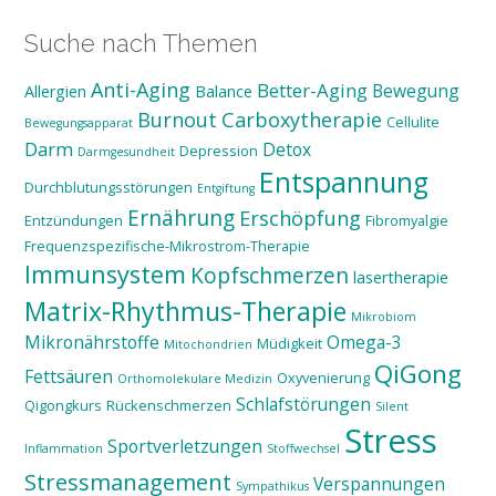
Suche nach Themen
Anti-Aging
Better-Aging
Bewegung
Allergien
Balance
Burnout
Carboxytherapie
Cellulite
Bewegungsapparat
Darm
Detox
Depression
Darmgesundheit
Entspannung
Durchblutungsstörungen
Entgiftung
Ernährung
Erschöpfung
Entzündungen
Fibromyalgie
Frequenzspezifische-Mikrostrom-Therapie
Immunsystem
Kopfschmerzen
lasertherapie
Matrix-Rhythmus-Therapie
Mikrobiom
Mikronährstoffe
Omega-3
Müdigkeit
Mitochondrien
QiGong
Fettsäuren
Oxyvenierung
Orthomolekulare Medizin
Schlafstörungen
Qigongkurs
Rückenschmerzen
Silent
Stress
Sportverletzungen
Inflammation
Stoffwechsel
Stressmanagement
Verspannungen
Sympathikus