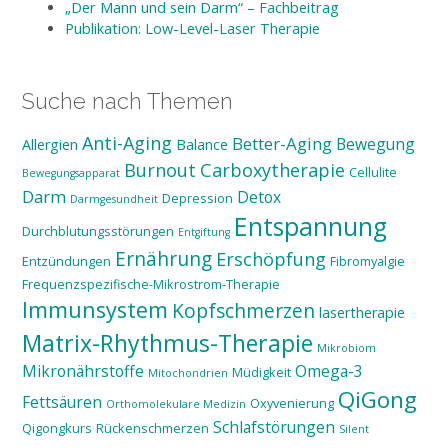
„Der Mann und sein Darm“ – Fachbeitrag
Publikation: Low-Level-Laser Therapie
Suche nach Themen
Anti-Aging
Better-Aging
Bewegung
Allergien
Balance
Burnout
Carboxytherapie
Cellulite
Bewegungsapparat
Darm
Detox
Depression
Darmgesundheit
Entspannung
Durchblutungsstörungen
Entgiftung
Ernährung
Erschöpfung
Entzündungen
Fibromyalgie
Frequenzspezifische-Mikrostrom-Therapie
Immunsystem
Kopfschmerzen
lasertherapie
Matrix-Rhythmus-Therapie
Mikrobiom
Mikronährstoffe
Omega-3
Müdigkeit
Mitochondrien
QiGong
Fettsäuren
Oxyvenierung
Orthomolekulare Medizin
Schlafstörungen
Qigongkurs
Rückenschmerzen
Silent