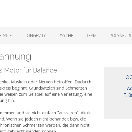
ERAPIE
LONGEVITY
PSYCHE
TEAM
POLYNEURO
pannung
s Motor für Balance
e
enke, Muskeln oder Nerven betroffen. Dadurch
lskreis beginnt. Grundsätzlich sind Schmerzen
Ad
ie weisen zum Beispiel auf eine Verletzung, eine
T. 
ng hin.
 nehmen und sie nicht einfach "aussitzen". Akute
d. Wenn sie jedoch nicht behandelt bzw. die
 chronischen Schmerzen werden, die dann nicht
ung gebracht werden können.