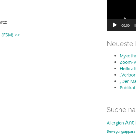
atz:
00:00
e (FSM) >>
Neueste 
Mykothe
Zoom-Vo
Heilkra
„Verbor
„Der Ma
Publika
Suche n
Anti
Allergien
Bewegungsappara