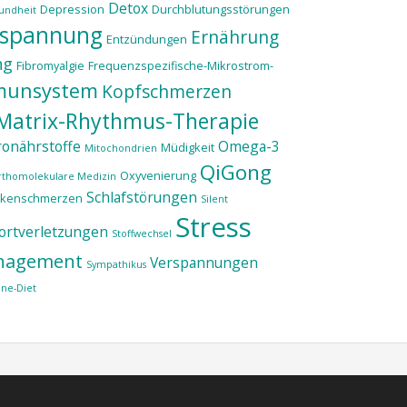
Detox
Depression
Durchblutungsstörungen
undheit
tspannung
Ernährung
Entzündungen
ng
Fibromyalgie
Frequenzspezifische-Mikrostrom-
munsystem
Kopfschmerzen
Matrix-Rhythmus-Therapie
onährstoffe
Omega-3
Müdigkeit
Mitochondrien
QiGong
Oxyvenierung
rthomolekulare Medizin
Schlafstörungen
ckenschmerzen
Silent
Stress
ortverletzungen
Stoffwechsel
nagement
Verspannungen
Sympathikus
ne-Diet