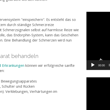
Video-
Player
ervensystem "einspeichern". Es entsteht das so
tem durch ständige Schmerzreize
it Schmerzsignalen selbst auf harmlose Reize wie
olle, das Endorphin-System, kann das Geschehen
en. Eine Behandlung der Schmerzen wird nun
rat behandeln
 Erkrankungen
können wir erfolgreiche sanfte
00:00
en:
Video-
s Bewegungsapparates
Player
, Schulter und Rücken
en): Verklebungen, Verhärtungen im