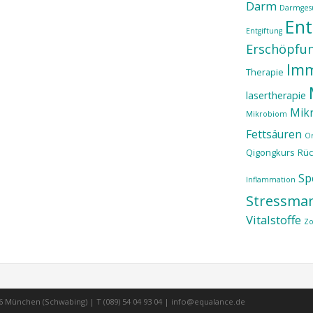
Darm
Darmges
En
Entgiftung
Erschöpfu
Im
Therapie
lasertherapie
Mikr
Mikrobiom
Fettsäuren
O
Qigongkurs
Rü
Sp
Inflammation
Stressma
Vitalstoffe
Zo
96 München (Schwabing) | T (089) 54 04 93 04 | info@equalance.de