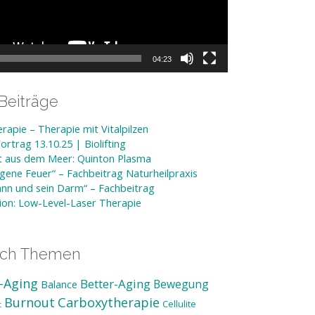
04:23
Beiträge
rapie – Therapie mit Vitalpilzen
rtrag 13.10.25 | Biolifting
ft aus dem Meer: Quinton Plasma
gene Feuer“ – Fachbeitrag Naturheilpraxis
nn und sein Darm“ – Fachbeitrag
tion: Low-Level-Laser Therapie
ach Themen
-Aging
Better-Aging
Bewegung
Balance
Burnout
Carboxytherapie
Cellulite
t