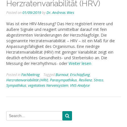
Herzratenvariabilität (HRV)
Posted on
01/09/2019
by
Dr. Andreas Wies
Was ist eine HRV-Messung? Das Herz registriert innere und
äußere Signale und reagiert unmittelbar darauf mit fein
abgestimmten Veränderungen der Herzschlagfolge. Die
sogenannte Herzratenvariabilität – HRV – ist ein Maß für die
Anpassungsfähigkeit des Organismus. Eine niedrige
Herzratenvariabilität (HRV) mit geringer Variabilität zeigt ein
deutlich erhöhtes Gesundheits- und Sterberisiko an. Die
Messung der Herzrhythmus- oder
Weiter lesen
Posted in
Fachbeitrag
Tagged
Burnout
,
Erschöpfung
,
Herzratenvariabilität (HRV)
,
Parasympathikus
,
Resilienz
,
Stress
,
Sympathikus
,
vegetatives Nervensystem
,
VNS-Analyse