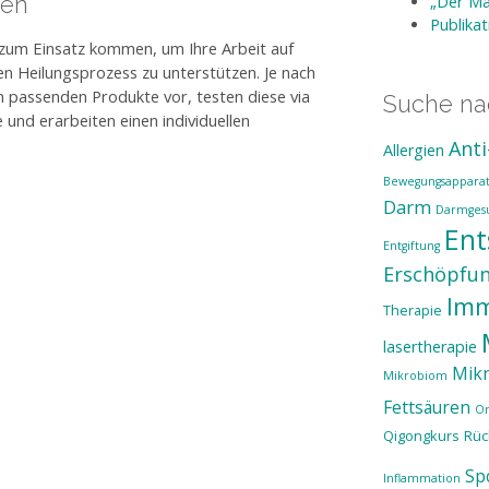
ken
„Der Ma
Publika
n zum Einsatz kommen, um Ihre Arbeit auf
n Heilungsprozess zu unterstützen. Je nach
h passenden Produkte vor, testen diese via
Suche n
 und erarbeiten einen individuellen
Anti
Allergien
Bewegungsappara
Darm
Darmges
En
Entgiftung
Erschöpfu
Im
Therapie
lasertherapie
Mikr
Mikrobiom
Fettsäuren
Or
Qigongkurs
Rü
Sp
Inflammation