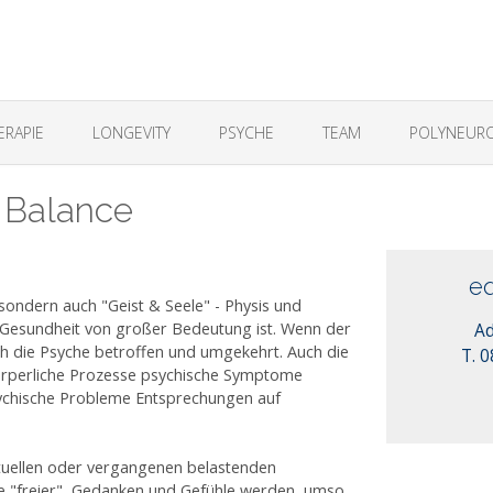
ERAPIE
LONGEVITY
PSYCHE
TEAM
POLYNEURO
 Balance
eq
 sondern auch "Geist & Seele" - Physis und
a Gesundheit von großer Bedeutung ist. Wenn der
Ad
ch die Psyche betroffen und umgekehrt. Auch die
T. 
körperliche Prozesse psychische Symptome
sychische Probleme Entsprechungen auf
ktuellen oder vergangenen belastenden
 Je "freier" Gedanken und Gefühle werden, umso