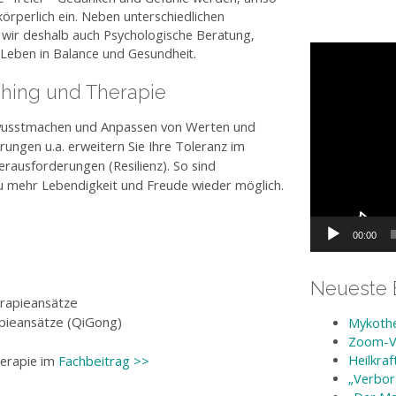
örperlich ein. Neben unterschiedlichen
 wir deshalb auch Psychologische Beratung,
Video-
 Leben in Balance und Gesundheit.
Player
hing und Therapie
wusstmachen und Anpassen von Werten und
ungen u.a. erweitern Sie Ihre Toleranz im
usforderungen (Resilienz). So sind
u mehr Lebendigkeit und Freude wieder möglich.
00:00
Neueste 
erapieansätze
pieansätze (QiGong)
Mykothe
Zoom-Vo
Heilkra
herapie im
Fachbeitrag >>
„Verbor