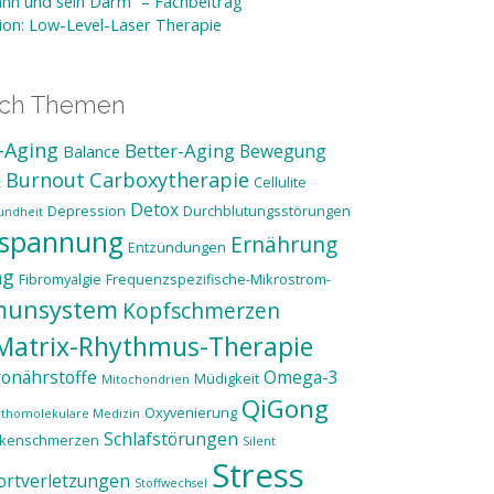
nn und sein Darm“ – Fachbeitrag
tion: Low-Level-Laser Therapie
ach Themen
-Aging
Better-Aging
Bewegung
Balance
Burnout
Carboxytherapie
Cellulite
t
Detox
Depression
Durchblutungsstörungen
undheit
tspannung
Ernährung
Entzündungen
ng
Fibromyalgie
Frequenzspezifische-Mikrostrom-
munsystem
Kopfschmerzen
Matrix-Rhythmus-Therapie
onährstoffe
Omega-3
Müdigkeit
Mitochondrien
QiGong
Oxyvenierung
thomolekulare Medizin
Schlafstörungen
ckenschmerzen
Silent
Stress
ortverletzungen
Stoffwechsel