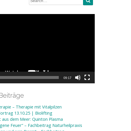
09:17
Beiträge
rapie – Therapie mit Vitalpilzen
rtrag 13.10.25 | Biolifting
ft aus dem Meer: Quinton Plasma
gene Feuer“ – Fachbeitrag Naturheilpraxis