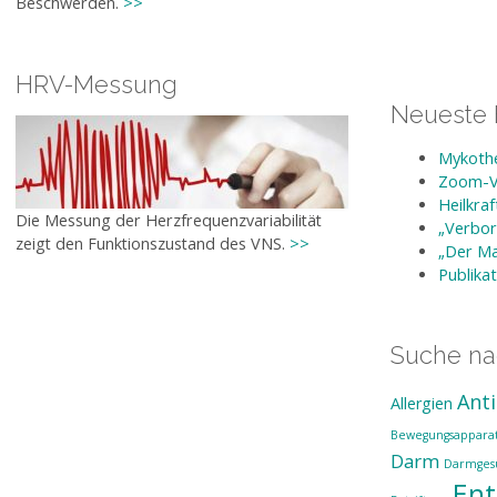
Beschwerden.
>>
HRV-Messung
Neueste 
Mykothe
Zoom-Vo
Heilkra
Die Messung der Herzfrequenzvariabilität
„Verbor
zeigt den Funktionszustand des VNS.
>>
„Der Ma
Publika
Suche n
Anti
Allergien
Bewegungsappara
Darm
Darmges
En