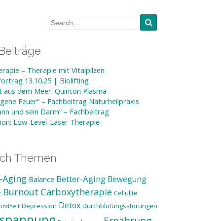
Beiträge
rapie – Therapie mit Vitalpilzen
rtrag 13.10.25 | Biolifting
ft aus dem Meer: Quinton Plasma
gene Feuer“ – Fachbeitrag Naturheilpraxis
nn und sein Darm“ – Fachbeitrag
tion: Low-Level-Laser Therapie
ach Themen
-Aging
Better-Aging
Bewegung
Balance
Burnout
Carboxytherapie
Cellulite
t
Detox
Depression
Durchblutungsstörungen
undheit
tspannung
Ernährung