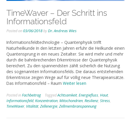
TimeWaver – Der Schritt ins
Informationsfeld
Posted on
03/06/2018
by
Dr. Andreas Wies
Informationsfeldtechnologie – Quantenphysik trifft
Naturheilkunde In den letzten Jahren erfuhr die Heilkunde einen
Quantensprung in ein neues Zeitalter. Sie wird mehr und mehr
durch die bahnbrechenden Erkenntnisse der Quantenphysik
bereichert. Zu den spannendsten zählt sicherlich die Nutzung
des sogenannten Informationsfelds. Die daraus entstehenden
Erkenntnisse zeigen Wege auf für völlig neue Therapieansätze.
Das Informationsfeld – Raum
Weiter lesen
Posted in
Fachbeitrag
Tagged
Achtsamkeit
,
Energiefluss
,
Haut
,
Informationsfeld
,
Konzentration
,
Mitochondrien
,
Resilienz
,
Stress
,
TimeWaver
,
Vitalität
,
Zellenergie
,
Zellmembranspannung