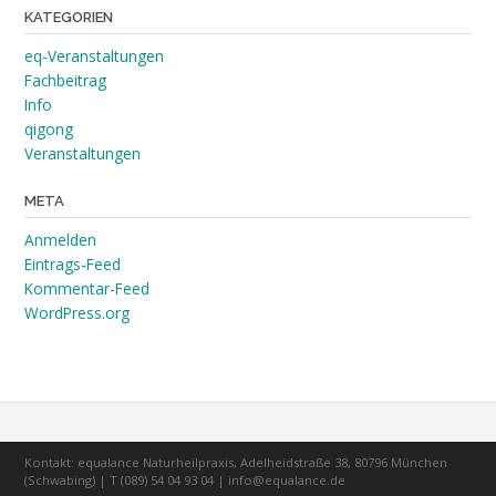
KATEGORIEN
eq-Veranstaltungen
Fachbeitrag
Info
qigong
Veranstaltungen
META
Anmelden
Eintrags-Feed
Kommentar-Feed
WordPress.org
Kontakt: equalance Naturheilpraxis, Adelheidstraße 38, 80796 München
(Schwabing) | T (089) 54 04 93 04 | info@equalance.de