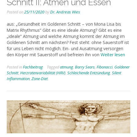
Schnitt II: Atmen und Essen
Posted on
25/11/2020
by
Dr. Andreas Wies
aus: „Gesundheit im Goldenen Schnitt – von Mona Lisa bis
Matrix Rhythmus“ Gibt es eine ideale Atmung? Gibt es eine
„ideale“ Atmung und welche Atmung kommt der Atmung im
Goldenen Schnitt am nächsten? Fest steht: ohne Sauerstoff ist
für uns Leben nicht möglich. Ein- und Ausatmung versorgen
den Körper mit Sauerstoff und befreien ihn von
Weiter lesen
Posted in
Fachbeitrag
Tagged
atmung
,
Barry Sears
,
Fibonacci
,
Goldener
Schnitt
,
Herzratenvariabilität (HRV)
,
Schleichende Entzündung
,
Silent
Inflammation
,
Zone-Diet