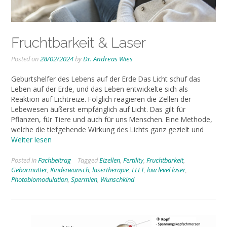
Fruchtbarkeit & Laser
Posted on
28/02/2024
by
Dr. Andreas Wies
Geburtshelfer des Lebens auf der Erde Das Licht schuf das
Leben auf der Erde, und das Leben entwickelte sich als
Reaktion auf Lichtreize. Folglich reagieren die Zellen der
Lebewesen äußerst empfänglich auf Licht. Das gilt für
Pflanzen, für Tiere und auch für uns Menschen. Eine Methode,
welche die tiefgehende Wirkung des Lichts ganz gezielt und
Weiter lesen
Posted in
Fachbeitrag
Tagged
Eizellen
,
Fertility
,
Fruchtbarkeit
,
Gebärmutter
,
Kinderwunsch
,
lasertherapie
,
LLLT
,
low level laser
,
Photobiomodulation
,
Spermien
,
Wunschkind