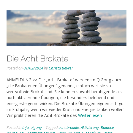
Die Acht Brokate
Posted on
01/02/2024
by
Christa Beyrer
ANMELDUNG >> Die „Acht Brokate“ werden im QiGong auch
„die Brokatenen Übungen“ genannt, einfach weil sie so
wertvoll wie Brokat sind. Sie kennen sowohl beruhigende als
auch aktivierende Übungen, die besonders belebend und
energiesteigernd wirken. Die Brokate-Übungen eignen sich gut
im Frühjahr, wenn wir wieder Kraft und Energie tanken wollen!
Wir praktizieren die Acht Brokate des
Weiter lesen
Posted in
Info
,
qigong
Tagged
acht brokate
,
Aktivierung
,
Balance
,
Bewegung
,
Energiesteigerung
,
Kurse
,
QiGong
,
Qigongkurs
,
Stress
,