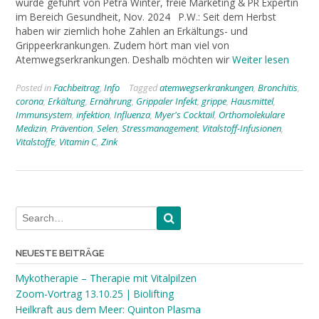
wurde geführt von Petra Winter, freie Marketing & PR Expertin
im Bereich Gesundheit, Nov. 2024 P.W.: Seit dem Herbst
haben wir ziemlich hohe Zahlen an Erkältungs- und
Grippeerkrankungen. Zudem hört man viel von
Atemwegserkrankungen. Deshalb möchten wir
Weiter lesen
Posted in
Fachbeitrag
,
Info
Tagged
atemwegserkrankungen
,
Bronchitis
,
corona
,
Erkältung
,
Ernährung
,
Grippaler Infekt
,
grippe
,
Hausmittel
,
Immunsystem
,
infektion
,
Influenza
,
Myer's Cocktail
,
Orthomolekulare
Medizin
,
Prävention
,
Selen
,
Stressmanagement
,
Vitalstoff-Infusionen
,
Vitalstoffe
,
Vitamin C
,
Zink
NEUESTE BEITRÄGE
Mykotherapie – Therapie mit Vitalpilzen
Zoom-Vortrag 13.10.25 | Biolifting
Heilkraft aus dem Meer: Quinton Plasma