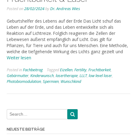
Posted on
28/02/2024
by
Dr. Andreas Wies
Geburtshelfer des Lebens auf der Erde Das Licht schuf das
Leben auf der Erde, und das Leben entwickelte sich als
Reaktion auf Lichtreize. Folglich reagieren die Zellen der
Lebewesen äußerst empfänglich auf Licht. Das gilt für
Pflanzen, für Tiere und auch für uns Menschen. Eine Methode,
welche die tiefgehende Wirkung des Lichts ganz gezielt und
Weiter lesen
Posted in
Fachbeitrag
Tagged
Eizellen
,
Fertility
,
Fruchtbarkeit
,
Gebärmutter
,
Kinderwunsch
,
lasertherapie
,
LLLT
,
low level laser
,
Photobiomodulation
,
Spermien
,
Wunschkind
NEUESTE BEITRÄGE