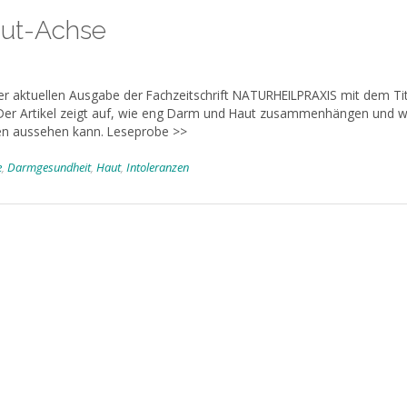
aut-Achse
der aktuellen Ausgabe der Fachzeitschrift NATURHEILPRAXIS mit dem Tit
 Der Artikel zeigt auf, wie eng Darm und Haut zusammenhängen und w
men aussehen kann. Leseprobe >>
e
,
Darmgesundheit
,
Haut
,
Intoleranzen