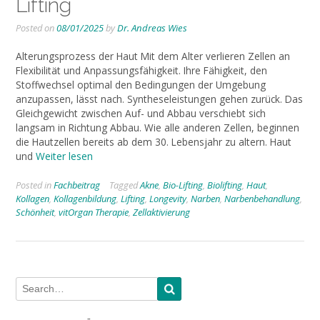
Lifting
Posted on
08/01/2025
by
Dr. Andreas Wies
Alterungsprozess der Haut Mit dem Alter verlieren Zellen an
Flexibilität und Anpassungsfähigkeit. Ihre Fähigkeit, den
Stoffwechsel optimal den Bedingungen der Umgebung
anzupassen, lässt nach. Syntheseleistungen gehen zurück. Das
Gleichgewicht zwischen Auf- und Abbau verschiebt sich
langsam in Richtung Abbau. Wie alle anderen Zellen, beginnen
die Hautzellen bereits ab dem 30. Lebensjahr zu altern. Haut
und
Weiter lesen
Posted in
Fachbeitrag
Tagged
Akne
,
Bio-Lifting
,
Biolifting
,
Haut
,
Kollagen
,
Kollagenbildung
,
Lifting
,
Longevity
,
Narben
,
Narbenbehandlung
,
Schönheit
,
vitOrgan Therapie
,
Zellaktivierung