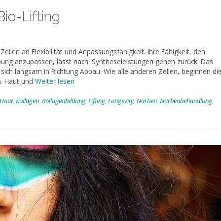
io-Lifting
ellen an Flexibilität und Anpassungsfähigkeit. Ihre Fähigkeit, den
ng anzupassen, lässt nach. Syntheseleistungen gehen zurück. Das
sich langsam in Richtung Abbau. Wie alle anderen Zellen, beginnen di
n. Haut und
Weiter lesen
Haut
,
Kollagen
,
Kollagenbildung
,
Lifting
,
Longevity
,
Narben
,
Narbenbehandlung
,