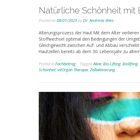
Natürliche Schönheit mit B
Posted on
08/01/2025
by
Dr. Andreas Wies
Alterungsprozess der Haut Mit dem Alter verlieren Z
Stoffwechsel optimal den Bedingungen der Umgebu
Gleichgewicht zwischen Auf- und Abbau verschiebt 
Hautzellen bereits ab dem 30. Lebensjahr zu alter
Posted in
Fachbeitrag
Tagged
Akne
,
Bio-Lifting
,
Biolifting
,
Schönheit
,
vitOrgan Therapie
,
Zellaktivierung