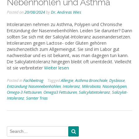
Nebenhöhlen und Asthma
Posted on
20/08/2024
by
Dr. Andreas Wies
Intoleranzen nehmen zu Asthma, Polypen und Chronische
Entzündung der Nasennebenhöhlen. Leiden Sie darunter? Dann
sollten Sie sich mit der Saliciylat-Intoleranz auseinandersetzen.
Intoleranzen gegen Lactose- oder Gluten gehören
zwischenzeitlich zum Allgemeingut. Sie sind im Labor gut
nachweisbar und es ist bekannt, was man dagegen tun kann.
Die Salicylatintoleranz hingegen bleibt oft unentdeckt. Vielleicht
ist sie verbreiteter
Weiter lesen
Posted in
Fachbeitrag
Tagged
Allergie
,
Asthma Bronchiale
,
Dysbiose
,
Entzündung Nasennebenhöhlen
,
Intoleranz
,
Mikrobiota
,
Nasenpolypen
,
Omega-3 Fettsäuren
,
Omega3 Fettsäuren
,
Salicylatintoleranz
,
Salizylat-
Intoleranz
,
Samter Trias