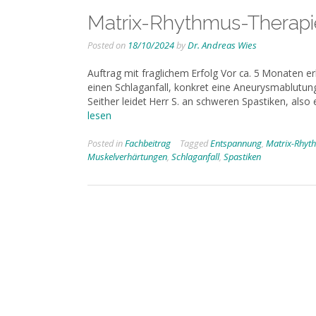
Matrix-Rhythmus-Therapie
Posted on
18/10/2024
by
Dr. Andreas Wies
Auftrag mit fraglichem Erfolg Vor ca. 5 Monaten erh
einen Schlaganfall, konkret eine Aneurysmablutung 
Seither leidet Herr S. an schweren Spastiken, als
lesen
Posted in
Fachbeitrag
Tagged
Entspannung
,
Matrix-Rhyt
Muskelverhärtungen
,
Schlaganfall
,
Spastiken