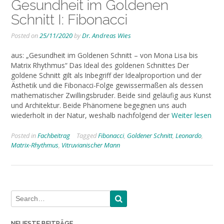
Gesundheit im Goldenen
Schnitt I: Fibonacci
Posted on
25/11/2020
by
Dr. Andreas Wies
aus: „Gesundheit im Goldenen Schnitt – von Mona Lisa bis
Matrix Rhythmus“ Das Ideal des goldenen Schnittes Der
goldene Schnitt gilt als Inbegriff der Idealproportion und der
Ästhetik und die Fibonacci-Folge gewissermaßen als dessen
mathematischer Zwillingsbruder. Beide sind geläufig aus Kunst
und Architektur. Beide Phänomene begegnen uns auch
wiederholt in der Natur, weshalb nachfolgend der
Weiter lesen
Posted in
Fachbeitrag
Tagged
Fibonacci
,
Goldener Schnitt
,
Leonardo
,
Matrix-Rhythmus
,
Vitruvianischer Mann
NEUESTE BEITRÄGE