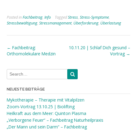
Posted in
Fachbeitrag
,
Info
Tagged
Stress
,
Stress-Symptome
,
Stressbewältigung
,
Stressmanagement
,
Überforderung
,
Überlastung
Post
←
Fachbeitrag:
10.11.20 | Schlaf Dich gesund –
Orthomolekulare Medzin
Vortrag
→
navigation
NEUESTE BEITRÄGE
Mykotherapie – Therapie mit Vitalpilzen
Zoom-Vortrag 13.10.25 | Biolifting
Heilkraft aus dem Meer: Quinton Plasma
„Verborgene Feuer“ – Fachbeitrag Naturheilpraxis
„Der Mann und sein Darm“ – Fachbeitrag