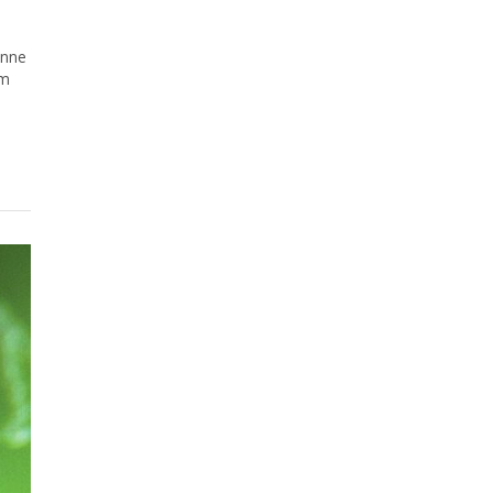
inne
am