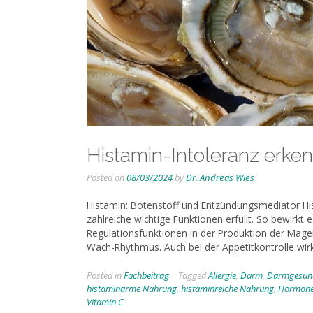
Histamin-Intoleranz erk
Posted on
08/03/2024
by
Dr. Andreas Wies
Histamin: Botenstoff und Entzündungsmediator Hist
zahlreiche wichtige Funktionen erfüllt. So bewirk
Regulationsfunktionen in der Produktion der Mage
Wach-Rhythmus. Auch bei der Appetitkontrolle wirk
Posted in
Fachbeitrag
Tagged
Allergie
,
Darm
,
Darmgesund
histaminarme Nahrung
,
histaminreiche Nahrung
,
Hormon
Vitamin C