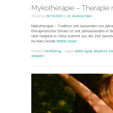
Mykotherapie – Therapie m
Posted on
26/10/2025
by
Dr. Andreas Wies
Mykotherapie – Tradition seit tausenden von Jahre
therapeutischer Einsatz ist seit Jahrtausenden in d
über Heilpilze in China stammt aus der Zeit zwisc
Hu Nan) wurde
Weiter lesen
Posted in
Fachbeitrag
Tagged
Better-Aging
,
Blutdruck
,
Da
Vitalpilze