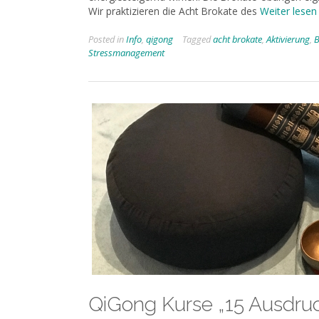
Wir praktizieren die Acht Brokate des
Weiter lesen
Posted in
Info
,
qigong
Tagged
acht brokate
,
Aktivierung
,
B
Stressmanagement
QiGong Kurse „15 Ausdru