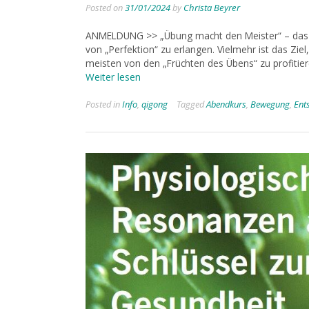
Posted on
31/01/2024
by
Christa Beyrer
ANMELDUNG >> „Übung macht den Meister“ – das gi
von „Perfektion“ zu erlangen. Vielmehr ist das Ziel
meisten von den „Früchten des Übens“ zu profitie
Weiter lesen
Posted in
Info
,
qigong
Tagged
Abendkurs
,
Bewegung
,
Ent