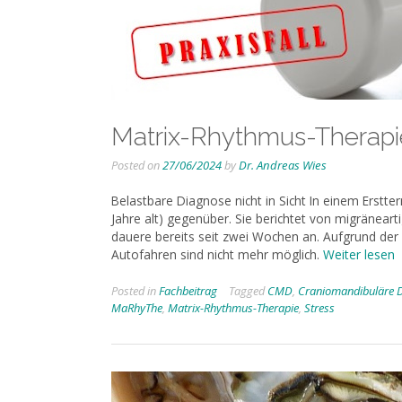
Matrix-Rhythmus-Therapie
Posted on
27/06/2024
by
Dr. Andreas Wies
Belastbare Diagnose nicht in Sicht In einem Erstter
Jahre alt) gegenüber. Sie berichtet von migränea
dauere bereits seit zwei Wochen an. Aufgrund der
Autofahren sind nicht mehr möglich.
Weiter lesen
Posted in
Fachbeitrag
Tagged
CMD
,
Craniomandibuläre D
MaRhyThe
,
Matrix-Rhythmus-Therapie
,
Stress