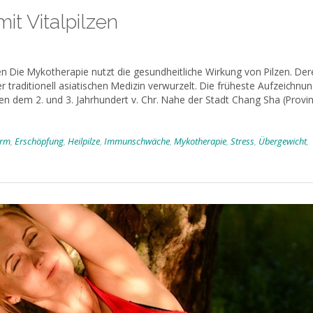
it Vitalpilzen
n Die Mykotherapie nutzt die gesundheitliche Wirkung von Pilzen. Der
er traditionell asiatischen Medizin verwurzelt. Die früheste Aufzeichnu
hen dem 2. und 3. Jahrhundert v. Chr. Nahe der Stadt Chang Sha (Provi
rm
,
Erschöpfung
,
Heilpilze
,
Immunschwäche
,
Mykotherapie
,
Stress
,
Übergewicht
,