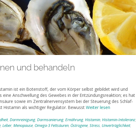
ennen und behandeln
amin ist ein Botenstoff, der vom Körper selbst gebildet wird und
t es eine Anschwellung des Gewebes in der Entzündungsreaktion; es hat
nsäure sowie im Zentralnervensystem bei der Steuerung des Schlaf-
t Histamin als wichtiger Regulator. Bewusst
Weiter lesen
heit
,
Darmreinigung
,
Darmsanierung
,
Ernährung
,
Histamin
,
Histamin-Intoleranz
e
,
Leber
,
Menopause
,
Omega-3 Fettsäuren
,
Östrogene
,
Stress
,
Unverträglichkeit
,