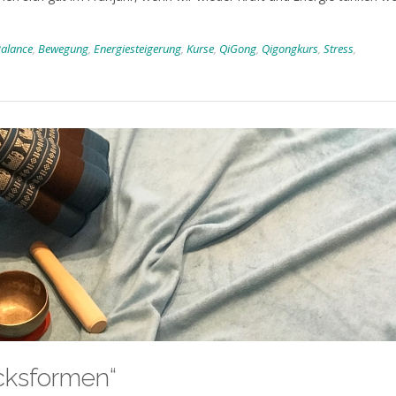
alance
,
Bewegung
,
Energiesteigerung
,
Kurse
,
QiGong
,
Qigongkurs
,
Stress
,
cksformen“