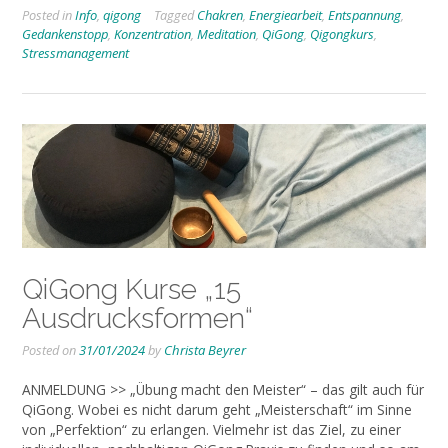
Posted in
Info
,
qigong
Tagged
Chakren
,
Energiearbeit
,
Entspannung
,
Gedankenstopp
,
Konzentration
,
Meditation
,
QiGong
,
Qigongkurs
,
Stressmanagement
QiGong Kurse „15
Ausdrucksformen“
Posted on
31/01/2024
by
Christa Beyrer
ANMELDUNG >> „Übung macht den Meister“ – das gilt auch für
QiGong. Wobei es nicht darum geht „Meisterschaft“ im Sinne
von „Perfektion“ zu erlangen. Vielmehr ist das Ziel, zu einer