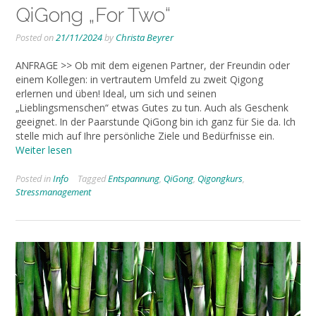
QiGong „For Two“
Posted on
21/11/2024
by
Christa Beyrer
ANFRAGE >> Ob mit dem eigenen Partner, der Freundin oder
einem Kollegen: in vertrautem Umfeld zu zweit Qigong
erlernen und üben! Ideal, um sich und seinen
„Lieblingsmenschen“ etwas Gutes zu tun. Auch als Geschenk
geeignet. In der Paarstunde QiGong bin ich ganz für Sie da. Ich
stelle mich auf Ihre persönliche Ziele und Bedürfnisse ein.
Weiter lesen
Posted in
Info
Tagged
Entspannung
,
QiGong
,
Qigongkurs
,
Stressmanagement