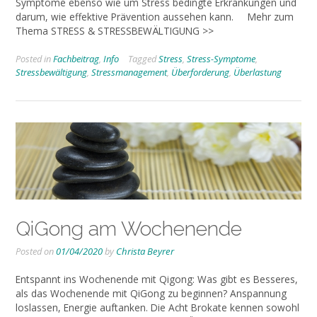
Symptome ebenso wie um Stress bedingte Erkrankungen und
darum, wie effektive Prävention aussehen kann. Mehr zum
Thema STRESS & STRESSBEWÄLTIGUNG >>
Posted in
Fachbeitrag
,
Info
Tagged
Stress
,
Stress-Symptome
,
Stressbewältigung
,
Stressmanagement
,
Überforderung
,
Überlastung
QiGong am Wochenende
Posted on
01/04/2020
by
Christa Beyrer
Entspannt ins Wochenende mit Qigong: Was gibt es Besseres,
als das Wochenende mit QiGong zu beginnen? Anspannung
loslassen, Energie auftanken. Die Acht Brokate kennen sowohl