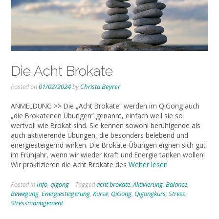
Die Acht Brokate
Posted on
01/02/2024
by
Christa Beyrer
ANMELDUNG >> Die „Acht Brokate“ werden im QiGong auch
„die Brokatenen Übungen“ genannt, einfach weil sie so
wertvoll wie Brokat sind. Sie kennen sowohl beruhigende als
auch aktivierende Übungen, die besonders belebend und
energiesteigernd wirken. Die Brokate-Übungen eignen sich gut
im Frühjahr, wenn wir wieder Kraft und Energie tanken wollen!
Wir praktizieren die Acht Brokate des
Weiter lesen
Posted in
Info
,
qigong
Tagged
acht brokate
,
Aktivierung
,
Balance
,
Bewegung
,
Energiesteigerung
,
Kurse
,
QiGong
,
Qigongkurs
,
Stress
,
Stressmanagement