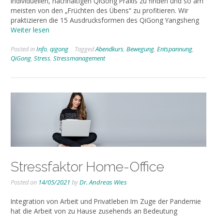
individuellen, nachhaltigen QiGong Praxis zu finden und so am
meisten von den „Früchten des Übens“ zu profitieren. Wir
praktizieren die 15 Ausdrucksformen des QiGong Yangsheng
Weiter lesen
Posted in
Info
,
qigong
Tagged
Abendkurs
,
Bewegung
,
Entspannung
,
QiGong
,
Stress
,
Stressmanagement
Stressfaktor Home-Office
Posted on
14/05/2021
by
Dr. Andreas Wies
Integration von Arbeit und Privatleben Im Zuge der Pandemie
hat die Arbeit von zu Hause zusehends an Bedeutung