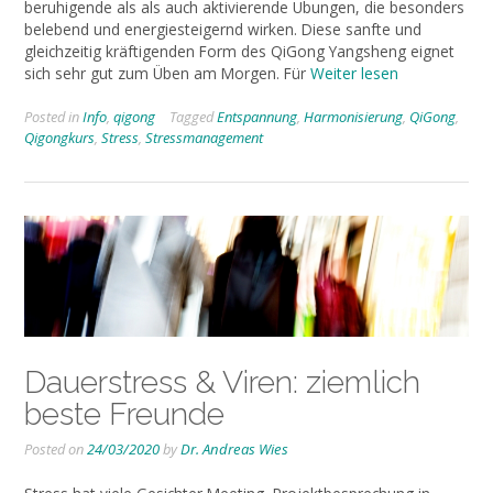
beruhigende als als auch aktivierende Übungen, die besonders
belebend und energiesteigernd wirken. Diese sanfte und
gleichzeitig kräftigenden Form des QiGong Yangsheng eignet
sich sehr gut zum Üben am Morgen. Für
Weiter lesen
Posted in
Info
,
qigong
Tagged
Entspannung
,
Harmonisierung
,
QiGong
,
Qigongkurs
,
Stress
,
Stressmanagement
Dauerstress & Viren: ziemlich
beste Freunde
Posted on
24/03/2020
by
Dr. Andreas Wies