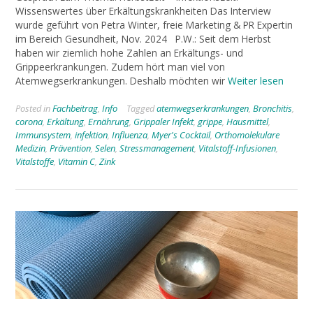
Wissenswertes über Erkältungskrankheiten Das Interview
wurde geführt von Petra Winter, freie Marketing & PR Expertin
im Bereich Gesundheit, Nov. 2024 P.W.: Seit dem Herbst
haben wir ziemlich hohe Zahlen an Erkältungs- und
Grippeerkrankungen. Zudem hört man viel von
Atemwegserkrankungen. Deshalb möchten wir
Weiter lesen
Posted in
Fachbeitrag
,
Info
Tagged
atemwegserkrankungen
,
Bronchitis
,
corona
,
Erkältung
,
Ernährung
,
Grippaler Infekt
,
grippe
,
Hausmittel
,
Immunsystem
,
infektion
,
Influenza
,
Myer's Cocktail
,
Orthomolekulare
Medizin
,
Prävention
,
Selen
,
Stressmanagement
,
Vitalstoff-Infusionen
,
Vitalstoffe
,
Vitamin C
,
Zink