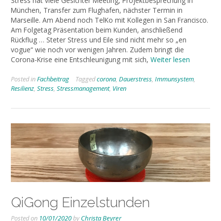
Stress hat viele Gesichter Meeting, Projektbesprechung in
München, Transfer zum Flughafen, nächster Termin in
Marseille. Am Abend noch TelKo mit Kollegen in San Francisco.
Am Folgetag Präsentation beim Kunden, anschließend
Rückflug … Steter Stress und Eile sind nicht mehr so „en
vogue“ wie noch vor wenigen Jahren. Zudem bringt die
Corona-Krise eine Entschleunigung mit sich,
Weiter lesen
Posted in
Fachbeitrag
Tagged
corona
,
Dauerstress
,
Immunsystem
,
Resilienz
,
Stress
,
Stressmanagement
,
Viren
QiGong Einzelstunden
Posted on
10/01/2020
by
Christa Beyrer