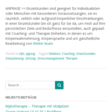
ANFRAGE >> Einzelstunden sind geeignet für Individualisten
oder Menschen mit besonderen Voraussetzungen, sei es
räumlich, zeitlich oder aufgrund körperlicher Einschränkungen.
In einer Einzelstunden bin ich ganz für Sie da, um mich auf Ihre
persönlichen Ziele und Bedürfnisse einzustellen, auch gepaart
mit Coaching- und Therapie-Einheiten, in denen es um
Körperwahrnehmung, Körpersprache und um ganzheiltiche
Bearbeitung von
Weiter lesen
Posted in
Info
,
qigong
Tagged
Balance
,
Coaching
,
Einezlstunden
,
Entspannung
,
QiGong
,
Stressmanagement
,
Therapie
NEUESTE BEITRÄGE
Mykotherapie – Therapie mit Vitalpilzen
Zoom-Vortrag 13.10.25 | Biolifting