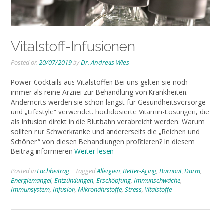
Vitalstoff-Infusionen
Posted on
20/07/2019
by
Dr. Andreas Wies
Power-Cocktails aus Vitalstoffen Bei uns gelten sie noch
immer als reine Arznei zur Behandlung von Krankheiten.
Andernorts werden sie schon längst für Gesundheitsvorsorge
und „Lifestyle“ verwendet: hochdosierte Vitamin-Lösungen, die
als Infusion direkt in die Blutbahn verabreicht werden. Warum
sollten nur Schwerkranke und andererseits die „Reichen und
Schönen“ von diesen Behandlungen profitieren? In diesem
Beitrag informieren
Weiter lesen
Posted in
Fachbeitrag
Tagged
Allergien
,
Better-Aging
,
Burnout
,
Darm
,
Energiemangel
,
Entzündungen
,
Erschöpfung
,
Immunschwäche
,
Immunsystem
,
Infusion
,
Mikronährstoffe
,
Stress
,
Vitalstoffe