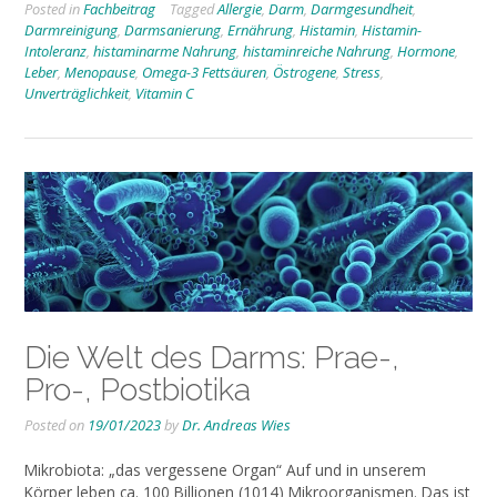
Posted in
Fachbeitrag
Tagged
Allergie
,
Darm
,
Darmgesundheit
,
Darmreinigung
,
Darmsanierung
,
Ernährung
,
Histamin
,
Histamin-
Intoleranz
,
histaminarme Nahrung
,
histaminreiche Nahrung
,
Hormone
,
Leber
,
Menopause
,
Omega-3 Fettsäuren
,
Östrogene
,
Stress
,
Unverträglichkeit
,
Vitamin C
Die Welt des Darms: Prae-,
Pro-, Postbiotika
Posted on
19/01/2023
by
Dr. Andreas Wies
Mikrobiota: „das vergessene Organ“ Auf und in unserem
Körper leben ca. 100 Billionen (1014) Mikroorganismen. Das ist