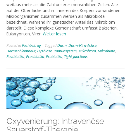
weitaus mehr als die Zahl unserer menschlichen Zellen. Alle
auf der Oberfläche und im Inneren des Körpers vorhandenen
Mikroorganismen zusammen werden als Mikrobiota
bezeichnet, während ihr genetischer Anteil das Mikrobiom
darstellt. Diese komplexe Gemeinschaft umfasst Bakterien,
Eukaryonten, Viren
Weiter lesen
Posted in
Fachbeitrag
Tagged
Darm
,
Darm-Hirn-Achse
,
Darmschleimhaut
,
Dysbiose
,
Immunsystem
,
Mikrobiom
,
Mikrobiota
,
Postbiotika
,
Praebiotika
,
Probiotika
,
Tight-Junctions
Oxyvenierung: Intravenöse
Sauerstoff-Therapie