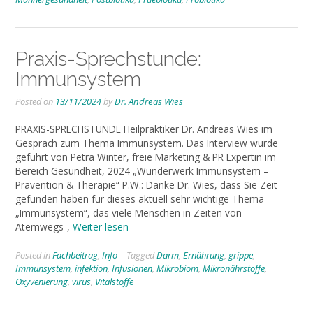
Praxis-Sprechstunde:
Immunsystem
Posted on
13/11/2024
by
Dr. Andreas Wies
PRAXIS-SPRECHSTUNDE Heilpraktiker Dr. Andreas Wies im
Gespräch zum Thema Immunsystem. Das Interview wurde
geführt von Petra Winter, freie Marketing & PR Expertin im
Bereich Gesundheit, 2024 „Wunderwerk Immunsystem –
Prävention & Therapie“ P.W.: Danke Dr. Wies, dass Sie Zeit
gefunden haben für dieses aktuell sehr wichtige Thema
„Immunsystem“, das viele Menschen in Zeiten von
Atemwegs-,
Weiter lesen
Posted in
Fachbeitrag
,
Info
Tagged
Darm
,
Ernährung
,
grippe
,
Immunsystem
,
infektion
,
Infusionen
,
Mikrobiom
,
Mikronährstoffe
,
Oxyvenierung
,
virus
,
Vitalstoffe