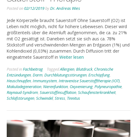
Posted on
02/12/2019
by
Dr. Andreas Wies
Jede Körperzelle braucht Sauerstoff Ohne Sauerstoff (O2) ist
Leben nicht möglich, nicht für höhere Lebewesen. Dieser wird
größtenteils über die Atemluft aufgenommen, die ca. zu 21%
mit O2 gesättigt ist. Daneben setzt sie sich aus ca. 78%
Stickstoff und verschwindenden Mengen an Erdgasen (1%) und
Kohlendioxid (0,03%) zusammen. Durch Diffusion tritt der
eingeatmete Sauerstoff in
Weiter lesen
Posted in
Fachbeitrag
Tagged
Allergien
,
Blutdruck
,
Chronische
Entzündungen
,
Darm
,
Durchblutungsstörungen
,
Erschöpfung
,
Heuschnupfen
,
Immunsystem
,
Intravenöse Sauerstofftherapie (IOT)
,
Makuladegeneration
,
Nierenfunktion
,
Oxyvenierung
,
Polyneuropathie
,
Raynaud-Syndrom
,
Sauerstoffinsufflation
,
Schaufensterkrankheit
,
Schlafstörungen
,
Schwindel
,
Stress
,
Tinnitus