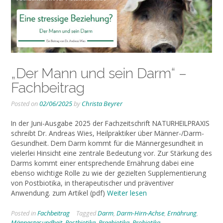
„Der Mann und sein Darm“ –
Fachbeitrag
Posted on
02/06/2025
by
Christa Beyrer
In der Juni-Ausgabe 2025 der Fachzeitschrift NATURHEILPRAXIS
schreibt Dr. Andreas Wies, Heilpraktiker über Männer-/Darm-
Gesundheit. Dem Darm kommt für die Männergesundheit in
vielerlei Hinsicht eine zentrale Bedeutung vor. Zur Stärkung des
Darms kommt einer entsprechende Ernährung dabei eine
ebenso wichtige Rolle zu wie der gezielten Supplementierung
von Postbiotika, in therapeutischer und präventiver
Anwendung. zum Artikel (pdf)
Weiter lesen
Posted in
Fachbeitrag
Tagged
Darm
,
Darm-Hirn-Achse
,
Ernährung
,
Männergesundheit
,
Postbiotika
,
Praebiotika
,
Probiotika