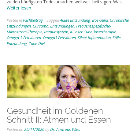
zu den häufigsten Todesursachen weltweit beitragen. Was
Weiter lesen
Posted in
Fachbeitrag
Tagged
Akute Entzündung
,
Boswellia
,
Chronische
Entzündungen
,
Curcuma
,
Entzündungen
,
Frequenzspezifische-
Mikrostrom-Therapie
,
Immunsystem
,
K-Laser Cube
,
lasertherapie
,
Omega-3 Fettsäuren
,
Omega3 Fettsäuren
,
Silent Inflammation
,
Stille
Entzündung
,
Zone-Diet
Gesundheit im Goldenen
Schnitt II: Atmen und Essen
Posted on
25/11/2020
by
Dr. Andreas Wies