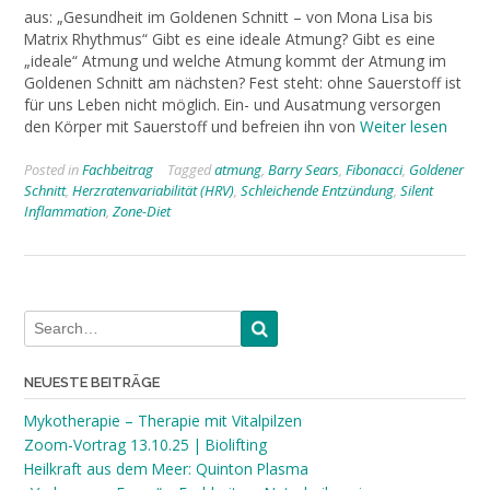
aus: „Gesundheit im Goldenen Schnitt – von Mona Lisa bis
Matrix Rhythmus“ Gibt es eine ideale Atmung? Gibt es eine
„ideale“ Atmung und welche Atmung kommt der Atmung im
Goldenen Schnitt am nächsten? Fest steht: ohne Sauerstoff ist
für uns Leben nicht möglich. Ein- und Ausatmung versorgen
den Körper mit Sauerstoff und befreien ihn von
Weiter lesen
Posted in
Fachbeitrag
Tagged
atmung
,
Barry Sears
,
Fibonacci
,
Goldener
Schnitt
,
Herzratenvariabilität (HRV)
,
Schleichende Entzündung
,
Silent
Inflammation
,
Zone-Diet
NEUESTE BEITRÄGE
Mykotherapie – Therapie mit Vitalpilzen
Zoom-Vortrag 13.10.25 | Biolifting
Heilkraft aus dem Meer: Quinton Plasma