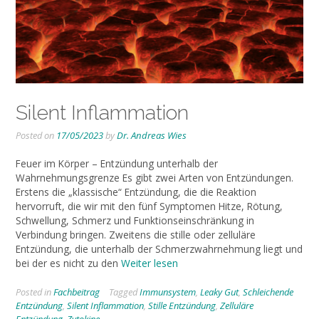
Silent Inflammation
Posted on
17/05/2023
by
Dr. Andreas Wies
Feuer im Körper – Entzündung unterhalb der
Wahrnehmungsgrenze Es gibt zwei Arten von Entzündungen.
Erstens die „klassische“ Entzündung, die die Reaktion
hervorruft, die wir mit den fünf Symptomen Hitze, Rötung,
Schwellung, Schmerz und Funktionseinschränkung in
Verbindung bringen. Zweitens die stille oder zelluläre
Entzündung, die unterhalb der Schmerzwahrnehmung liegt und
bei der es nicht zu den
Weiter lesen
Posted in
Fachbeitrag
Tagged
Immunsystem
,
Leaky Gut
,
Schleichende
Entzündung
,
Silent Inflammation
,
Stille Entzündung
,
Zelluläre
Entzündung
,
Zytokine