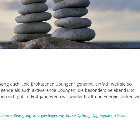
ng auch „die Brokatenen Übungen“ genannt, einfach weil sie so
higende als auch aktivierende Übungen, die besonders belebend und
en sich gut im Frühjahr, wenn wir wieder Kraft und Energie tanken wo
alance
,
Bewegung
,
Energiesteigerung
,
Kurse
,
QiGong
,
Qigongkurs
,
Stress
,