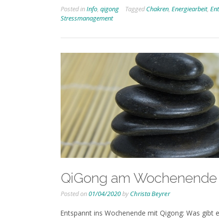
Posted in
Info
,
qigong
Tagged
Chakren
,
Energiearbeit
,
En
Stressmanagement
QiGong am Wochenende
Posted on
01/04/2020
by
Christa Beyrer
Entspannt ins Wochenende mit Qigong: Was gibt 