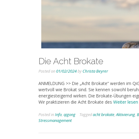
Die Acht Brokate
Posted on
01/02/2024
by
Christa Beyrer
ANMELDUNG >> Die „Acht Brokate“ werden im QiGo
wertvoll wie Brokat sind. Sie kennen sowohl beru
energiesteigernd wirken. Die Brokate-Übungen eign
Wir praktizieren die Acht Brokate des
Weiter lesen
Posted in
Info
,
qigong
Tagged
acht brokate
,
Aktivierung
,
B
Stressmanagement