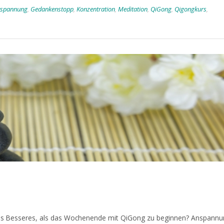
tspannung
,
Gedankenstopp
,
Konzentration
,
Meditation
,
QiGong
,
Qigongkurs
,
es Besseres, als das Wochenende mit QiGong zu beginnen? Anspannu