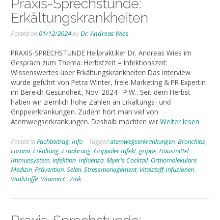
Praxis-Sprechstunde:
Erkältungskrankheiten
Posted on
01/12/2024
by
Dr. Andreas Wies
PRAXIS-SPRECHSTUNDE Heilpraktiker Dr. Andreas Wies im
Gespräch zum Thema: Herbstzeit = Infektionszeit:
Wissenswertes über Erkältungskrankheiten Das Interview
wurde geführt von Petra Winter, freie Marketing & PR Expertin
im Bereich Gesundheit, Nov. 2024 P.W.: Seit dem Herbst
haben wir ziemlich hohe Zahlen an Erkältungs- und
Grippeerkrankungen. Zudem hört man viel von
Atemwegserkrankungen. Deshalb möchten wir
Weiter lesen
Posted in
Fachbeitrag
,
Info
Tagged
atemwegserkrankungen
,
Bronchitis
,
corona
,
Erkältung
,
Ernährung
,
Grippaler Infekt
,
grippe
,
Hausmittel
,
Immunsystem
,
infektion
,
Influenza
,
Myer's Cocktail
,
Orthomolekulare
Medizin
,
Prävention
,
Selen
,
Stressmanagement
,
Vitalstoff-Infusionen
,
Vitalstoffe
,
Vitamin C
,
Zink