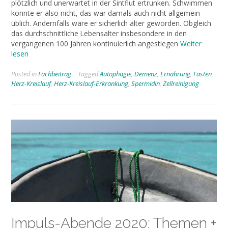
plötzlich und unerwartet in der Sintflut ertrunken. Schwimmen
konnte er also nicht, das war damals auch nicht allgemein
üblich. Andernfalls wäre er sicherlich älter geworden. Obgleich
das durchschnittliche Lebensalter insbesondere in den
vergangenen 100 Jahren kontinuierlich angestiegen
Weiter
lesen
Posted in
Fachbeitrag
Tagged
Autophagie
,
Demenz
,
Ernährung
,
Fasten
,
Herz-Kreislauf
,
Herz-Kreislauf-Erkrankung
,
Spermidin
,
Zellreinigung
Impuls-Abende 2020: Themen +