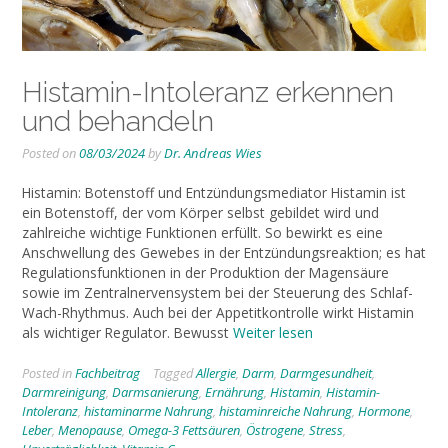
Histamin-Intoleranz erkennen
und behandeln
Posted on
08/03/2024
by
Dr. Andreas Wies
Histamin: Botenstoff und Entzündungsmediator Histamin ist
ein Botenstoff, der vom Körper selbst gebildet wird und
zahlreiche wichtige Funktionen erfüllt. So bewirkt es eine
Anschwellung des Gewebes in der Entzündungsreaktion; es hat
Regulationsfunktionen in der Produktion der Magensäure
sowie im Zentralnervensystem bei der Steuerung des Schlaf-
Wach-Rhythmus. Auch bei der Appetitkontrolle wirkt Histamin
als wichtiger Regulator. Bewusst
Weiter lesen
Posted in
Fachbeitrag
Tagged
Allergie
,
Darm
,
Darmgesundheit
,
Darmreinigung
,
Darmsanierung
,
Ernährung
,
Histamin
,
Histamin-
Intoleranz
,
histaminarme Nahrung
,
histaminreiche Nahrung
,
Hormone
,
Leber
,
Menopause
,
Omega-3 Fettsäuren
,
Östrogene
,
Stress
,