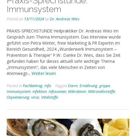
Praxis-Sprechstunde:
Immunsystem
Posted on
13/11/2024
by
Dr. Andreas Wies
PRAXIS-SPRECHSTUNDE Heilpraktiker Dr. Andreas Wies im
Gespräch zum Thema Immunsystem. Das Interview wurde
geführt von Petra Winter, freie Marketing & PR Expertin im
Bereich Gesundheit, 2024 „Wunderwerk Immunsystem –
Prävention & Therapie“ P.W.: Danke Dr. Wies, dass Sie Zeit
gefunden haben für dieses aktuell sehr wichtige Thema
„Immunsystem“, das viele Menschen in Zeiten von
Atemwegs-,
Weiter lesen
Posted in
Fachbeitrag
,
Info
Tagged
Darm
,
Ernährung
,
grippe
,
Immunsystem
,
infektion
,
Infusionen
,
Mikrobiom
,
Mikronährstoffe
,
Oxyvenierung
,
virus
,
Vitalstoffe