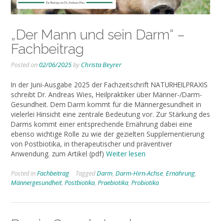
„Der Mann und sein Darm“ –
Fachbeitrag
Posted on
02/06/2025
by
Christa Beyrer
In der Juni-Ausgabe 2025 der Fachzeitschrift NATURHEILPRAXIS
schreibt Dr. Andreas Wies, Heilpraktiker über Männer-/Darm-
Gesundheit. Dem Darm kommt für die Männergesundheit in
vielerlei Hinsicht eine zentrale Bedeutung vor. Zur Stärkung des
Darms kommt einer entsprechende Ernährung dabei eine
ebenso wichtige Rolle zu wie der gezielten Supplementierung
von Postbiotika, in therapeutischer und präventiver
Anwendung. zum Artikel (pdf)
Weiter lesen
Posted in
Fachbeitrag
Tagged
Darm
,
Darm-Hirn-Achse
,
Ernährung
,
Männergesundheit
,
Postbiotika
,
Praebiotika
,
Probiotika