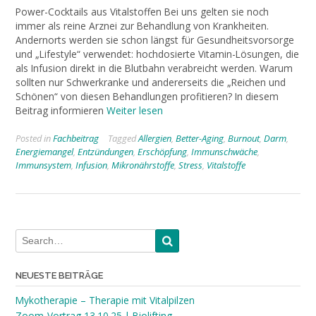
Power-Cocktails aus Vitalstoffen Bei uns gelten sie noch
immer als reine Arznei zur Behandlung von Krankheiten.
Andernorts werden sie schon längst für Gesundheitsvorsorge
und „Lifestyle“ verwendet: hochdosierte Vitamin-Lösungen, die
als Infusion direkt in die Blutbahn verabreicht werden. Warum
sollten nur Schwerkranke und andererseits die „Reichen und
Schönen“ von diesen Behandlungen profitieren? In diesem
Beitrag informieren
Weiter lesen
Posted in
Fachbeitrag
Tagged
Allergien
,
Better-Aging
,
Burnout
,
Darm
,
Energiemangel
,
Entzündungen
,
Erschöpfung
,
Immunschwäche
,
Immunsystem
,
Infusion
,
Mikronährstoffe
,
Stress
,
Vitalstoffe
NEUESTE BEITRÄGE
Mykotherapie – Therapie mit Vitalpilzen
Zoom-Vortrag 13.10.25 | Biolifting