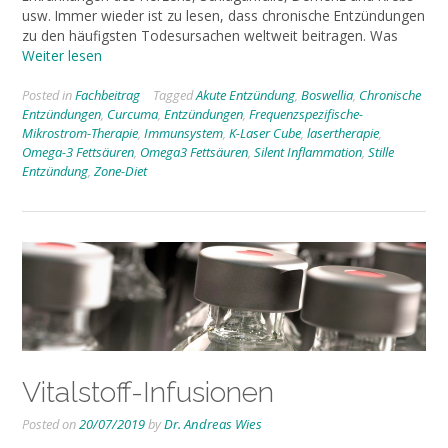
usw. Immer wieder ist zu lesen, dass chronische Entzündungen
zu den häufigsten Todesursachen weltweit beitragen. Was
Weiter lesen
Posted in
Fachbeitrag
Tagged
Akute Entzündung
,
Boswellia
,
Chronische
Entzündungen
,
Curcuma
,
Entzündungen
,
Frequenzspezifische-
Mikrostrom-Therapie
,
Immunsystem
,
K-Laser Cube
,
lasertherapie
,
Omega-3 Fettsäuren
,
Omega3 Fettsäuren
,
Silent Inflammation
,
Stille
Entzündung
,
Zone-Diet
Vitalstoff-Infusionen
Posted on
20/07/2019
by
Dr. Andreas Wies