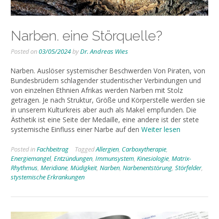
Narben. eine Störquelle?
Posted on
03/05/2024
by
Dr. Andreas Wies
Narben. Auslöser systemischer Beschwerden Von Piraten, von
Bundesbrüdern schlagender studentischer Verbindungen und
von einzelnen Ethnien Afrikas werden Narben mit Stolz
getragen. Je nach Struktur, Größe und Körperstelle werden sie
in unserem Kulturkreis aber auch als Makel empfunden. Die
Ästhetik ist eine Seite der Medaille, eine andere ist der stete
systemische Einfluss einer Narbe auf den
Weiter lesen
Posted in
Fachbeitrag
Tagged
Allergien
,
Carboxytherapie
,
Energiemangel
,
Entzündungen
,
Immunsystem
,
Kinesiologie
,
Matrix-
Rhythmus
,
Meridiane
,
Müdigkeit
,
Narben
,
Narbenentstörung
,
Störfelder
,
stystemische Erkrankungen