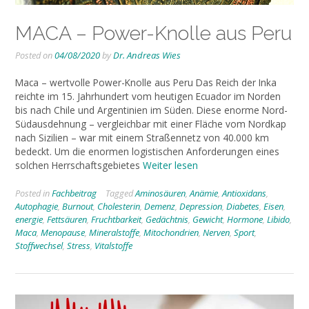
MACA – Power-Knolle aus Peru
Posted on
04/08/2020
by
Dr. Andreas Wies
Maca – wertvolle Power-Knolle aus Peru Das Reich der Inka
reichte im 15. Jahrhundert vom heutigen Ecuador im Norden
bis nach Chile und Argentinien im Süden. Diese enorme Nord-
Südausdehnung – vergleichbar mit einer Fläche vom Nordkap
nach Sizilien – war mit einem Straßennetz von 40.000 km
bedeckt. Um die enormen logistischen Anforderungen eines
solchen Herrschaftsgebietes
Weiter lesen
Posted in
Fachbeitrag
Tagged
Aminosäuren
,
Anämie
,
Antioxidans
,
Autophagie
,
Burnout
,
Cholesterin
,
Demenz
,
Depression
,
Diabetes
,
Eisen
,
energie
,
Fettsäuren
,
Fruchtbarkeit
,
Gedächtnis
,
Gewicht
,
Hormone
,
Libido
,
Maca
,
Menopause
,
Mineralstoffe
,
Mitochondrien
,
Nerven
,
Sport
,
Stoffwechsel
,
Stress
,
Vitalstoffe