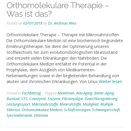
Orthomolekulare Therapie –
Was ist das?
Posted on
02/07/2018
by
Dr. Andreas Wies
Orthomolekulare Therapie – Therapie mit Mikronährstoffen
Die Orthomolekulare Medizin ist eine biochemisch begründete
Ernährungstherapie. Sie dient der Optimierung unseres
Stoffwechsels hin zum evolutionsbiologischen Idealzustand
und entzieht vielen Erkrankungen den Nährboden. Die
Orthomolekulare Medizin entfaltet ihr Potential in der
Prophylaxe, dem Ausgleich von Medikamenten-
Nebenwirkungen sowie in der begleitenden Behandlung von
akuten und chronischen Erkrankungen. Von Linus
Weiter lesen
Posted in
Fachbeitrag
Tagged
Abnehmen
,
Anti-Aging
,
Better-Aging
,
Burnout
,
CFS
,
Coenzyme
,
Enzyme
,
Fibromyalgie
,
Gewichtsregulierung
,
Leistungssport
,
Mikronährstoffe
,
Mineralstoffe
,
Müdigkeit
,
Multiple
Sklerose
,
Orthomolekulare Medizin
,
Schlafstörungen
,
Schwangerschaft
,
Spurenelemente
,
Vitamine