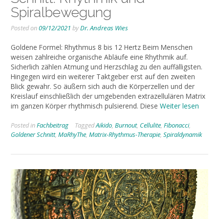
Spiralbewegung
Posted on
09/12/2021
by
Dr. Andreas Wies
Goldene Formel: Rhythmus 8 bis 12 Hertz Beim Menschen
weisen zahlreiche organische Abläufe eine Rhythmik auf.
Sicherlich zählen Atmung und Herzschlag zu den auffälligsten.
Hingegen wird ein weiterer Taktgeber erst auf den zweiten
Blick gewahr. So äußern sich auch die Körperzellen und der
Kreislauf einschließlich der umgebenden extrazellulären Matrix
im ganzen Körper rhythmisch pulsierend. Diese
Weiter lesen
Posted in
Fachbeitrag
Tagged
Aikido
,
Burnout
,
Cellulite
,
Fibonacci
,
Goldener Schnitt
,
MaRhyThe
,
Matrix-Rhythmus-Therapie
,
Spiraldynamik