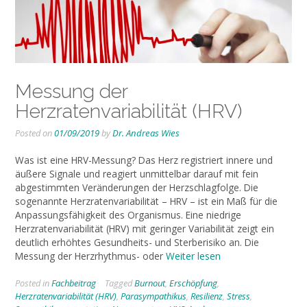
Messung der
Herzratenvariabilität (HRV)
Posted on
01/09/2019
by
Dr. Andreas Wies
Was ist eine HRV-Messung? Das Herz registriert innere und
äußere Signale und reagiert unmittelbar darauf mit fein
abgestimmten Veränderungen der Herzschlagfolge. Die
sogenannte Herzratenvariabilität – HRV – ist ein Maß für die
Anpassungsfähigkeit des Organismus. Eine niedrige
Herzratenvariabilität (HRV) mit geringer Variabilität zeigt ein
deutlich erhöhtes Gesundheits- und Sterberisiko an. Die
Messung der Herzrhythmus- oder
Weiter lesen
Posted in
Fachbeitrag
Tagged
Burnout
,
Erschöpfung
,
Herzratenvariabilität (HRV)
,
Parasympathikus
,
Resilienz
,
Stress
,