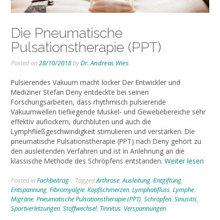
Die Pneumatische
Pulsationstherapie (PPT)
Posted on
28/10/2018
by
Dr. Andreas Wies
Pulsierendes Vakuum macht locker Der Entwickler und
Mediziner Stefan Deny entdeckte bei seinen
Forschungsarbeiten, dass rhythmisch pulsierende
Vakuumwellen tiefliegende Muskel- und Gewebebereiche sehr
effektiv auflockern, durchbluten und auch die
Lymphfließgeschwindigkeit stimulieren und verstärken. Die
pneumatische Pulsationstherapie (PPT) nach Deny gehört zu
den ausleitenden Verfahren und ist in Anlehnung an die
klassische Methode des Schröpfens entstanden.
Weiter lesen
Posted in
Fachbeitrag
Tagged
Arthrose
,
Ausleitung
,
Entgiftung
,
Entspannung
,
Fibromyalgie
,
Kopfschmerzen
,
Lymphabfluss
,
Lymphe
,
Migräne
,
Pneumatische Pulsationstherapie (PPT)
,
Schröpfen
,
Sinusitis
,
Sportverletzungen
,
Stoffwechsel
,
Tinnitus
,
Verspannungen