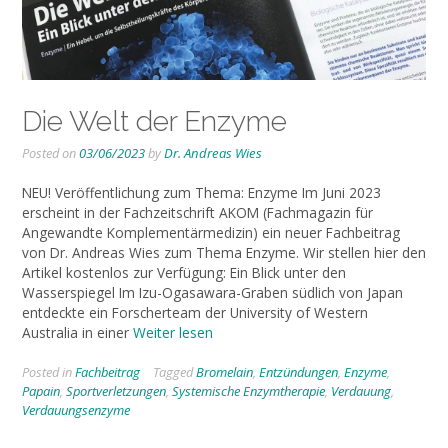
Die Welt der Enzyme
Posted on
03/06/2023
by
Dr. Andreas Wies
NEU! Veröffentlichung zum Thema: Enzyme Im Juni 2023
erscheint in der Fachzeitschrift AKOM (Fachmagazin für
Angewandte Komplementärmedizin) ein neuer Fachbeitrag
von Dr. Andreas Wies zum Thema Enzyme. Wir stellen hier den
Artikel kostenlos zur Verfügung: Ein Blick unter den
Wasserspiegel Im Izu-Ogasawara-Graben südlich von Japan
entdeckte ein Forscherteam der University of Western
Australia in einer
Weiter lesen
Posted in
Fachbeitrag
Tagged
Bromelain
,
Entzündungen
,
Enzyme
,
Papain
,
Sportverletzungen
,
Systemische Enzymtherapie
,
Verdauung
,
Verdauungsenzyme