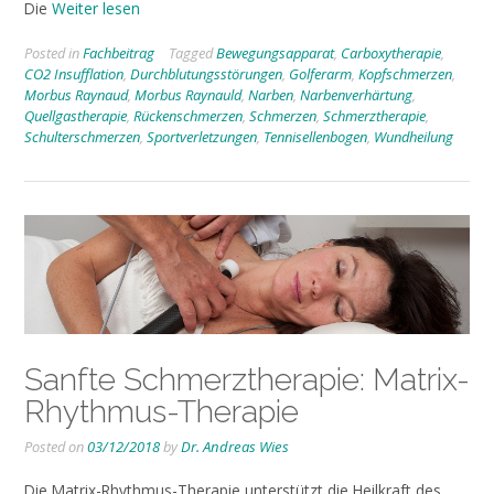
Die
Weiter lesen
Posted in
Fachbeitrag
Tagged
Bewegungsapparat
,
Carboxytherapie
,
CO2 Insufflation
,
Durchblutungsstörungen
,
Golferarm
,
Kopfschmerzen
,
Morbus Raynaud
,
Morbus Raynauld
,
Narben
,
Narbenverhärtung
,
Quellgastherapie
,
Rückenschmerzen
,
Schmerzen
,
Schmerztherapie
,
Schulterschmerzen
,
Sportverletzungen
,
Tennisellenbogen
,
Wundheilung
Sanfte Schmerztherapie: Matrix-
Rhythmus-Therapie
Posted on
03/12/2018
by
Dr. Andreas Wies
Die Matrix-Rhythmus-Therapie unterstützt die Heilkraft des