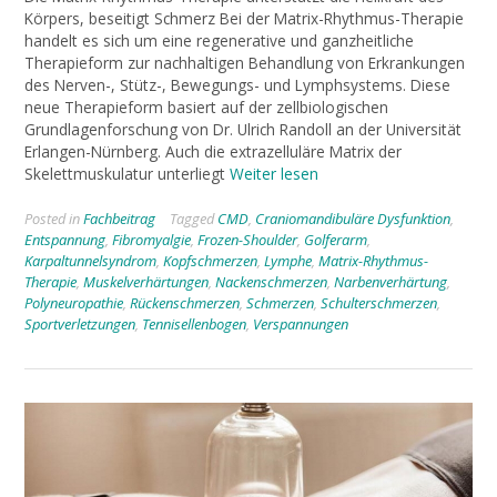
Körpers, beseitigt Schmerz Bei der Matrix-Rhythmus-Therapie
handelt es sich um eine regenerative und ganzheitliche
Therapieform zur nachhaltigen Behandlung von Erkrankungen
des Nerven-, Stütz-, Bewegungs- und Lymphsystems. Diese
neue Therapieform basiert auf der zellbiologischen
Grundlagenforschung von Dr. Ulrich Randoll an der Universität
Erlangen-Nürnberg. Auch die extrazelluläre Matrix der
Skelettmuskulatur unterliegt
Weiter lesen
Posted in
Fachbeitrag
Tagged
CMD
,
Craniomandibuläre Dysfunktion
,
Entspannung
,
Fibromyalgie
,
Frozen-Shoulder
,
Golferarm
,
Karpaltunnelsyndrom
,
Kopfschmerzen
,
Lymphe
,
Matrix-Rhythmus-
Therapie
,
Muskelverhärtungen
,
Nackenschmerzen
,
Narbenverhärtung
,
Polyneuropathie
,
Rückenschmerzen
,
Schmerzen
,
Schulterschmerzen
,
Sportverletzungen
,
Tennisellenbogen
,
Verspannungen