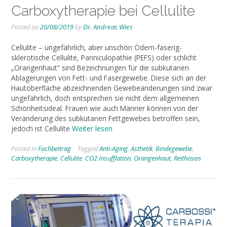
Carboxytherapie bei Cellulite
Posted on
20/08/2019
by
Dr. Andreas Wies
Cellulite – ungefährlich, aber unschön Ödem-faserig-
sklerotische Cellulite, Panniculopathie (PEFS) oder schlicht
„Orangenhaut“ sind Bezeichnungen für die subkutanen
Ablagerungen von Fett- und Faser­gewebe. Diese sich an der
Hautoberfläche abzeich­nenden Gewebeänderungen sind zwar
ungefährlich, doch entsprechen sie nicht dem allgemeinen
Schön­heitsideal. Frauen wie auch Männer können von der
Veränderung des subkutanen Fettgewebes betroffen sein,
jedoch ist Cellulite
Weiter lesen
Posted in
Fachbeitrag
Tagged
Anti-Aging
,
Ästhetik
,
Bindegewebe
,
Carboxytherapie
,
Cellulite
,
CO2 Insufflation
,
Orangenhaut
,
Reithosen