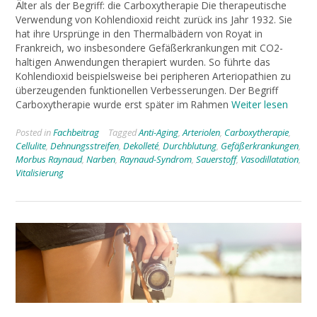
Älter als der Begriff: die Carboxytherapie Die therapeutische
Verwendung von Kohlendioxid reicht zurück ins Jahr 1932. Sie
hat ihre Ursprünge in den Thermalbädern von Royat in
Frankreich, wo insbesondere Gefäßerkrankungen mit CO2-
haltigen Anwendungen therapiert wurden. So führte das
Kohlendioxid beispielsweise bei peripheren Arteriopathien zu
überzeugenden funktionellen Verbesserungen. Der Begriff
Carboxytherapie wurde erst später im Rahmen
Weiter lesen
Posted in
Fachbeitrag
Tagged
Anti-Aging
,
Arteriolen
,
Carboxytherapie
,
Cellulite
,
Dehnungsstreifen
,
Dekolleté
,
Durchblutung
,
Gefäßerkrankungen
,
Morbus Raynaud
,
Narben
,
Raynaud-Syndrom
,
Sauerstoff
,
Vasodillatation
,
Vitalisierung