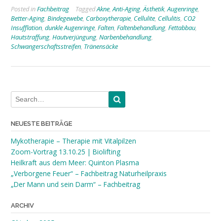
Posted in
Fachbeitrag
Tagged
Akne
,
Anti-Aging
,
Ästhetik
,
Augenringe
,
Better-Aging
,
Bindegewebe
,
Carboxytherapie
,
Cellulite
,
Cellulitis
,
CO2
Insufflation
,
dunkle Augenringe
,
Falten
,
Faltenbehandlung
,
Fettabbau
,
Hautstraffung
,
Hautverjüngung
,
Narbenbehandlung
,
Schwangerschaftsstreifen
,
Tränensäcke
NEUESTE BEITRÄGE
Mykotherapie – Therapie mit Vitalpilzen
Zoom-Vortrag 13.10.25 | Biolifting
Heilkraft aus dem Meer: Quinton Plasma
„Verborgene Feuer“ – Fachbeitrag Naturheilpraxis
„Der Mann und sein Darm“ – Fachbeitrag
ARCHIV