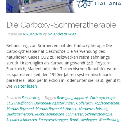
Die Carboxy-Schmerztherapie
Posted on
01/04/2019
by
Dr. Andreas Wies
Behandlung von Schmerzen mit der Carboxytherapie Die
Carboxytherapie hat Geschichte Die Verwendung des
natürlichen Gases CO2 zu Heilzwecken reicht sehr lange
zurück. Ursprünglich als Kurbad angewandt (z.B. Royat in
Frankreich, Marienbad in der Tschechischen Republik), wurde
es spätestens seit den 1950er Jahren systematisch auch
parenteral, also per Injektion in- oder unter die Haut, genutzt.
Die
Weiter lesen
Posted in
Fachbeitrag
Tagged
Bewegungsapparat
,
Carboxytherapie
,
CO2 Insufflation
,
Durchblutungsstörungen
,
Golferarm
,
Kopfschmerzen
,
Morbus Raynaud
,
Morbus Raynauld
,
Narben
,
Narbenverhärtung
,
Quellgastherapie
,
Rückenschmerzen
,
Schmerzen
,
Schmerztherapie
,
Schulterschmerzen
,
Sportverletzungen
,
Tennisellenbogen
,
Wundheilung