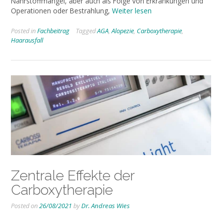
Nährstoffmängel, aber auch als Folge von Erkrankungen und
Operationen oder Bestrahlung,
Weiter lesen
Posted in
Fachbeitrag
Tagged
AGA
,
Alopezie
,
Carboxytherapie
,
Haarausfall
Zentrale Effekte der
Carboxytherapie
Posted on
26/08/2021
by
Dr. Andreas Wies