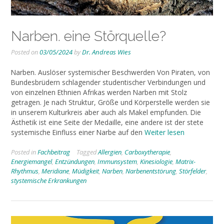
Narben. eine Störquelle?
Posted on
03/05/2024
by
Dr. Andreas Wies
Narben. Auslöser systemischer Beschwerden Von Piraten, von
Bundesbrüdern schlagender studentischer Verbindungen und
von einzelnen Ethnien Afrikas werden Narben mit Stolz
getragen. Je nach Struktur, Größe und Körperstelle werden sie
in unserem Kulturkreis aber auch als Makel empfunden. Die
Ästhetik ist eine Seite der Medaille, eine andere ist der stete
systemische Einfluss einer Narbe auf den
Weiter lesen
Posted in
Fachbeitrag
Tagged
Allergien
,
Carboxytherapie
,
Energiemangel
,
Entzündungen
,
Immunsystem
,
Kinesiologie
,
Matrix-
Rhythmus
,
Meridiane
,
Müdigkeit
,
Narben
,
Narbenentstörung
,
Störfelder
,
stystemische Erkrankungen