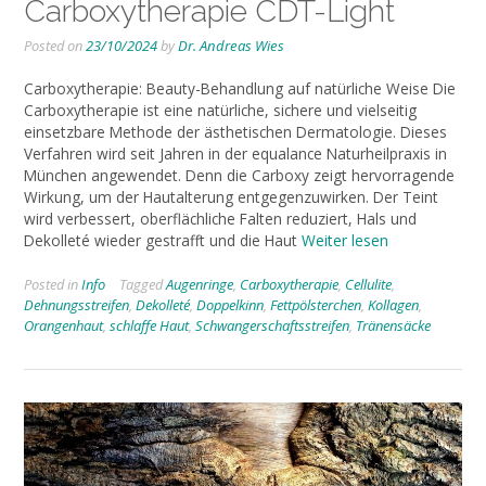
Carboxytherapie CDT-Light
Posted on
23/10/2024
by
Dr. Andreas Wies
Carboxytherapie: Beauty-Behandlung auf natürliche Weise Die
Carboxytherapie ist eine natürliche, sichere und vielseitig
einsetzbare Methode der ästhetischen Dermatologie. Dieses
Verfahren wird seit Jahren in der equalance Naturheilpraxis in
München angewendet. Denn die Carboxy zeigt hervorragende
Wirkung, um der Hautalterung entgegenzuwirken. Der Teint
wird verbessert, oberflächliche Falten reduziert, Hals und
Dekolleté wieder gestrafft und die Haut
Weiter lesen
Posted in
Info
Tagged
Augenringe
,
Carboxytherapie
,
Cellulite
,
Dehnungsstreifen
,
Dekolleté
,
Doppelkinn
,
Fettpölsterchen
,
Kollagen
,
Orangenhaut
,
schlaffe Haut
,
Schwangerschaftsstreifen
,
Tränensäcke