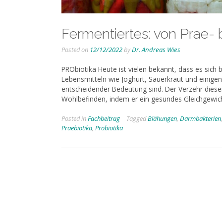
Fermentiertes: von Prae- b
Posted on
12/12/2022
by
Dr. Andreas Wies
PRObiotika Heute ist vielen bekannt, dass es sich
Lebensmitteln wie Joghurt, Sauerkraut und einig
entscheidender Bedeutung sind. Der Verzehr diese
Wohlbefinden, indem er ein gesundes Gleichgewic
Posted in
Fachbeitrag
Tagged
Blähungen
,
Darmbakterien
Praebiotika
,
Probiotika