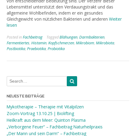
von entscheidender Bedeutung sind. Der Verzehr dieser
Lebensmittel unterstützt den Verdauungstrakt und das
allgemeine Wohlbefinden, indem er ein gesundes
Gleichgewicht von nützlichen Bakterien und anderen
Weiter
lesen
Posted in
Fachbeitrag
Tagged
Blähungen
,
Darmbakterien
,
Fermentiertes
,
Histamin
,
Kopfschmerzen
,
Mikrobiom
,
Mikrobiota
,
Postbiotika
,
Praebiotika
,
Probiotika
NEUESTE BEITRÄGE
Mykotherapie – Therapie mit Vitalpilzen
Zoom-Vortrag 13.10.25 | Biolifting
Heilkraft aus dem Meer: Quinton Plasma
„Verborgene Feuer“ – Fachbeitrag Naturheilpraxis
„Der Mann und sein Darm“ – Fachbeitrag