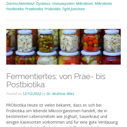
Darmschleimhaut
,
Dysbiose
,
Immunsystem
,
Mikrobiom
,
Mikrobiota
,
Postbiotika
,
Praebiotika
,
Probiotika
,
Tight-Junctions
Fermentiertes: von Prae- bis
Postbiotika
Posted on
12/12/2022
by
Dr. Andreas Wies
PRObiotika Heute ist vielen bekannt, dass es sich bei
Probiotika um lebende Mikroorganismen handelt, die in
bestimmten Lebensmitteln wie Joghurt, Sauerkraut und
einigen Käsesorten vorkommen und für eine gute Verdauung