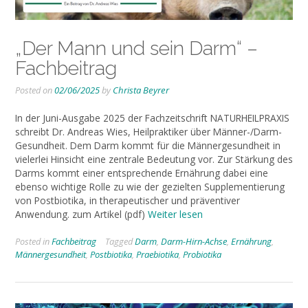
„Der Mann und sein Darm“ –
Fachbeitrag
Posted on
02/06/2025
by
Christa Beyrer
In der Juni-Ausgabe 2025 der Fachzeitschrift NATURHEILPRAXIS
schreibt Dr. Andreas Wies, Heilpraktiker über Männer-/Darm-
Gesundheit. Dem Darm kommt für die Männergesundheit in
vielerlei Hinsicht eine zentrale Bedeutung vor. Zur Stärkung des
Darms kommt einer entsprechende Ernährung dabei eine
ebenso wichtige Rolle zu wie der gezielten Supplementierung
von Postbiotika, in therapeutischer und präventiver
Anwendung. zum Artikel (pdf)
Weiter lesen
Posted in
Fachbeitrag
Tagged
Darm
,
Darm-Hirn-Achse
,
Ernährung
,
Männergesundheit
,
Postbiotika
,
Praebiotika
,
Probiotika