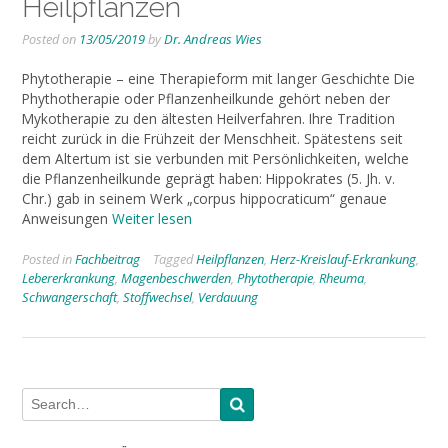
Heilpflanzen
Posted on
13/05/2019
by
Dr. Andreas Wies
Phytotherapie – eine Therapieform mit langer Geschichte Die
Phythotherapie oder Pflanzenheilkunde gehört neben der
Mykotherapie zu den ältesten Heilverfahren. Ihre Tradition
reicht zurück in die Frühzeit der Menschheit. Spätestens seit
dem Altertum ist sie verbunden mit Persönlichkeiten, welche
die Pflanzenheilkunde geprägt haben: Hippokrates (5. Jh. v.
Chr.) gab in seinem Werk „corpus hippocraticum“ genaue
Anweisungen
Weiter lesen
Posted in
Fachbeitrag
Tagged
Heilpflanzen
,
Herz-Kreislauf-Erkrankung
,
Lebererkrankung
,
Magenbeschwerden
,
Phytotherapie
,
Rheuma
,
Schwangerschaft
,
Stoffwechsel
,
Verdauung