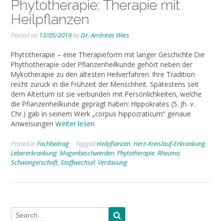
Phytotherapie: Therapie mit
Heilpflanzen
Posted on
13/05/2019
by
Dr. Andreas Wies
Phytotherapie – eine Therapieform mit langer Geschichte Die
Phythotherapie oder Pflanzenheilkunde gehört neben der
Mykotherapie zu den ältesten Heilverfahren. Ihre Tradition
reicht zurück in die Frühzeit der Menschheit. Spätestens seit
dem Altertum ist sie verbunden mit Persönlichkeiten, welche
die Pflanzenheilkunde geprägt haben: Hippokrates (5. Jh. v.
Chr.) gab in seinem Werk „corpus hippocraticum“ genaue
Anweisungen
Weiter lesen
Posted in
Fachbeitrag
Tagged
Heilpflanzen
,
Herz-Kreislauf-Erkrankung
,
Lebererkrankung
,
Magenbeschwerden
,
Phytotherapie
,
Rheuma
,
Schwangerschaft
,
Stoffwechsel
,
Verdauung