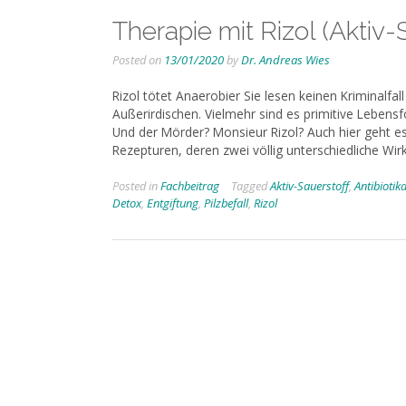
Therapie mit Rizol (Aktiv-
Posted on
13/01/2020
by
Dr. Andreas Wies
Rizol tötet Anaerobier Sie lesen keinen Kriminalfall
Außerirdischen. Vielmehr sind es primitive Lebens
Und der Mörder? Monsieur Rizol? Auch hier geht es
Rezepturen, deren zwei völlig unterschiedliche Wi
Posted in
Fachbeitrag
Tagged
Aktiv-Sauerstoff
,
Antibiotik
Detox
,
Entgiftung
,
Pilzbefall
,
Rizol