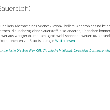
Sauerstoff)
 und kein Abstract eines Science-Fiction-Thrillers. Anaerobier sind kein
formen, die (nahezu) ohne Sauerstoff, also anaerob, überleben könne
 weitaus weniger dramatisch, gleichwohl spannend weiter: Rizole sind
rkkomponenten zur Stabilisierung in
Weiter lesen
a
,
Ätherische Öle
,
Borrelien
,
CFS
,
Chronische Müdigkeit
,
Clostridien
,
Darmgesundhe