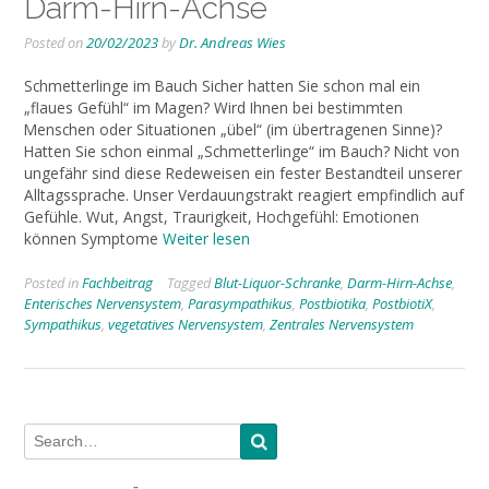
Darm-Hirn-Achse
Posted on
20/02/2023
by
Dr. Andreas Wies
Schmetterlinge im Bauch Sicher hatten Sie schon mal ein
„flaues Gefühl“ im Magen? Wird Ihnen bei bestimmten
Menschen oder Situationen „übel“ (im übertragenen Sinne)?
Hatten Sie schon einmal „Schmetterlinge“ im Bauch? Nicht von
ungefähr sind diese Redeweisen ein fester Bestandteil unserer
Alltagssprache. Unser Verdauungstrakt reagiert empfindlich auf
Gefühle. Wut, Angst, Traurigkeit, Hochgefühl: Emotionen
können Symptome
Weiter lesen
Posted in
Fachbeitrag
Tagged
Blut-Liquor-Schranke
,
Darm-Hirn-Achse
,
Enterisches Nervensystem
,
Parasympathikus
,
Postbiotika
,
PostbiotiX
,
Sympathikus
,
vegetatives Nervensystem
,
Zentrales Nervensystem