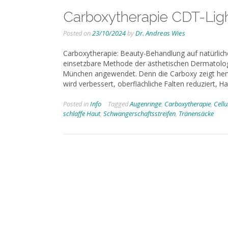
Carboxytherapie CDT-Lig
Posted on
23/10/2024
by
Dr. Andreas Wies
Carboxytherapie: Beauty-Behandlung auf natürliche 
einsetzbare Methode der ästhetischen Dermatologie
München angewendet. Denn die Carboxy zeigt her
wird verbessert, oberflächliche Falten reduziert, H
Posted in
Info
Tagged
Augenringe
,
Carboxytherapie
,
Cellu
schlaffe Haut
,
Schwangerschaftsstreifen
,
Tränensäcke