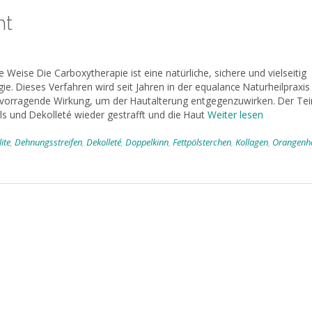
ht
Weise Die Carboxytherapie ist eine natürliche, sichere und vielseitig
. Dieses Verfahren wird seit Jahren in der equalance Naturheilpraxis 
vorragende Wirkung, um der Hautalterung entgegenzuwirken. Der Tei
als und Dekolleté wieder gestrafft und die Haut
Weiter lesen
lite
,
Dehnungsstreifen
,
Dekolleté
,
Doppelkinn
,
Fettpölsterchen
,
Kollagen
,
Orangenh