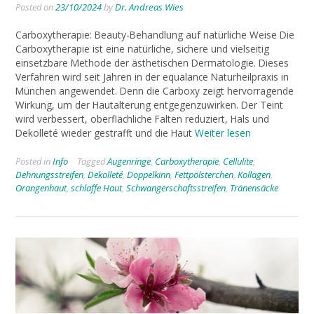
Posted on
23/10/2024
by
Dr. Andreas Wies
Carboxytherapie: Beauty-Behandlung auf natürliche Weise Die
Carboxytherapie ist eine natürliche, sichere und vielseitig
einsetzbare Methode der ästhetischen Dermatologie. Dieses
Verfahren wird seit Jahren in der equalance Naturheilpraxis in
München angewendet. Denn die Carboxy zeigt hervorragende
Wirkung, um der Hautalterung entgegenzuwirken. Der Teint
wird verbessert, oberflächliche Falten reduziert, Hals und
Dekolleté wieder gestrafft und die Haut
Weiter lesen
Posted in
Info
Tagged
Augenringe
,
Carboxytherapie
,
Cellulite
,
Dehnungsstreifen
,
Dekolleté
,
Doppelkinn
,
Fettpölsterchen
,
Kollagen
,
Orangenhaut
,
schlaffe Haut
,
Schwangerschaftsstreifen
,
Tränensäcke