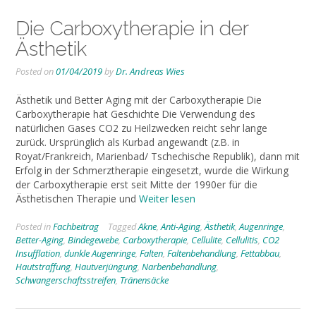
Die Carboxytherapie in der
Ästhetik
Posted on
01/04/2019
by
Dr. Andreas Wies
Ästhetik und Better Aging mit der Carboxytherapie Die
Carboxytherapie hat Geschichte Die Verwendung des
natürlichen Gases CO2 zu Heilzwecken reicht sehr lange
zurück. Ursprünglich als Kurbad angewandt (z.B. in
Royat/Frankreich, Marienbad/ Tschechische Republik), dann mit
Erfolg in der Schmerztherapie eingesetzt, wurde die Wirkung
der Carboxytherapie erst seit Mitte der 1990er für die
Ästhetischen Therapie und
Weiter lesen
Posted in
Fachbeitrag
Tagged
Akne
,
Anti-Aging
,
Ästhetik
,
Augenringe
,
Better-Aging
,
Bindegewebe
,
Carboxytherapie
,
Cellulite
,
Cellulitis
,
CO2
Insufflation
,
dunkle Augenringe
,
Falten
,
Faltenbehandlung
,
Fettabbau
,
Hautstraffung
,
Hautverjüngung
,
Narbenbehandlung
,
Schwangerschaftsstreifen
,
Tränensäcke