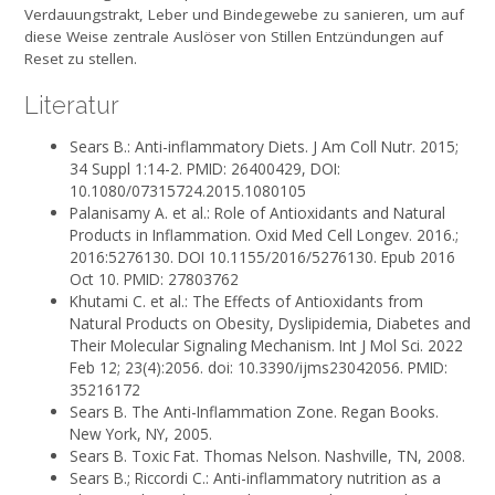
Verdauungstrakt, Leber und Bindegewebe zu sanieren, um auf
diese Weise zentrale Auslöser von Stillen Entzündungen auf
Reset zu stellen.
Literatur
Sears B.: Anti-inflammatory Diets. J Am Coll Nutr. 2015;
34 Suppl 1:14-2. PMID: 26400429, DOI:
10.1080/07315724.2015.1080105
Palanisamy A. et al.: Role of Antioxidants and Natural
Products in Inflammation. Oxid Med Cell Longev. 2016.;
2016:5276130. DOI 10.1155/2016/5276130. Epub 2016
Oct 10. PMID: 27803762
Khutami C. et al.: The Effects of Antioxidants from
Natural Products on Obesity, Dyslipidemia, Diabetes and
Their Molecular Signaling Mechanism. Int J Mol Sci. 2022
Feb 12; 23(4):2056. doi: 10.3390/ijms23042056. PMID:
35216172
Sears B. The Anti-Inflammation Zone. Regan Books.
New York, NY, 2005.
Sears B. Toxic Fat. Thomas Nelson. Nashville, TN, 2008.
Sears B.; Riccordi C.: Anti-inflammatory nutrition as a