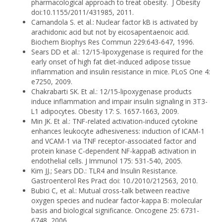
pharmacological approach to treat obesity. J Obesity
doi:10.1155/2011/431985, 2011.
Camandola S. et al.: Nuclear factor kB is activated by
arachidonic acid but not by eicosapentaenoic acid.
Biochem Biophys Res Commun 229:643-647, 1996.
Sears DD et al.: 12/15-lipoxygenase is required for the
early onset of high fat diet-induced adipose tissue
inflammation and insulin resistance in mice. PLoS One 4:
e7250, 2009.
Chakrabarti SK. Et al.: 12/15-lipoxygenase products
induce inflammation and impair insulin signaling in 3T3-
L1 adipocytes. Obesity 17: S. 1657-1663, 2009.
Min JK. Et al.: TNF-related activation-induced cytokine
enhances leukocyte adhesiveness: induction of ICAM-1
and VCAM-1 via TNF receptor-associated factor and
protein kinase C-dependent NF-kappaB activation in
endothelial cells. J Immunol 175: 531-540, 2005.
Kim JJ.; Sears DD.: TLR4 and Insulin Resistance.
Gastroenterol Res Pract doi: 10./2010/212563, 2010.
Bubici C, et al.: Mutual cross-talk between reactive
oxygen species and nuclear factor-kappa B: molecular
basis and biological significance. Oncogene 25: 6731-
6748, 2006.