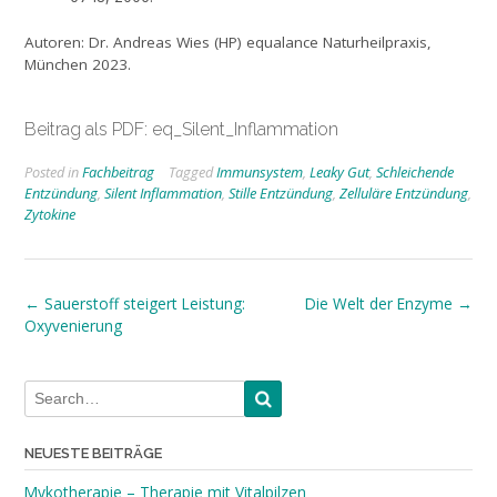
Autoren: Dr. Andreas Wies (HP) equalance Naturheilpraxis,
München 2023.
Beitrag als PDF:
eq_Silent_Inflammation
Posted in
Fachbeitrag
Tagged
Immunsystem
,
Leaky Gut
,
Schleichende
Entzündung
,
Silent Inflammation
,
Stille Entzündung
,
Zelluläre Entzündung
,
Zytokine
Post
←
Sauerstoff steigert Leistung:
Die Welt der Enzyme
→
Oxyvenierung
navigation
NEUESTE BEITRÄGE
Mykotherapie – Therapie mit Vitalpilzen