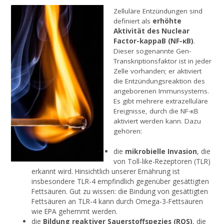
Zelluläre Entzündungen sind
erhöhte
definiert als
Aktivität des Nuclear
Factor-kappaB (NF-κB)
.
Dieser sogenannte Gen-
Transkriptionsfaktor ist in jeder
Zelle vorhanden; er aktiviert
die Entzündungsreaktion des
angeborenen Immunsystems.
Es gibt mehrere extrazelluläre
Ereignisse, durch die NF-κB
aktiviert werden kann. Dazu
gehören:
die
mikrobielle Invasion
, die
von Toll-like-Rezeptoren (TLR)
erkannt wird. Hinsichtlich unserer Ernährung ist
insbesondere TLR-4 empfindlich gegenüber gesättigten
Fettsäuren. Gut zu wissen: die Bindung von gesättigten
Fettsäuren an TLR-4 kann durch Omega-3-Fettsäuren
wie EPA gehemmt werden.
die
Bildung reaktiver Sauerstoffspezies (ROS)
, die