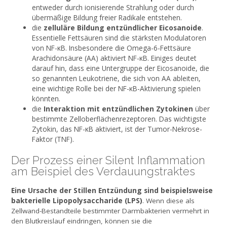
entweder durch ionisierende Strahlung oder durch
übermäßige Bildung freier Radikale entstehen.
die
zelluläre Bildung entzündlicher Eicosanoide
.
Essentielle Fettsäuren sind die stärksten Modulatoren
von NF-κB. Insbesondere die Omega-6-Fettsäure
Arachidonsäure (AA) aktiviert NF-κB. Einiges deutet
darauf hin, dass eine Untergruppe der Eicosanoide, die
so genannten Leukotriene, die sich von AA ableiten,
eine wichtige Rolle bei der NF-κB-Aktivierung spielen
könnten.
die
Interaktion mit entzündlichen Zytokinen
über
bestimmte Zelloberflächenrezeptoren. Das wichtigste
Zytokin, das NF-κB aktiviert, ist der Tumor-Nekrose-
Faktor (TNF).
Der Prozess einer Silent Inflammation
am Beispiel des Verdauungstraktes
Eine Ursache der Stillen Entzündung sind beispielsweise
bakterielle Lipopolysaccharide (LPS)
. Wenn diese als
Zellwand-Bestandteile bestimmter Darmbakterien vermehrt in
den Blutkreislauf eindringen, können sie die