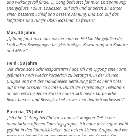
und wirkungsvoll finde. Qi Gong bedeutet für mich Entspannung,
Energiefluss, Fokus, Loslassen, auf sich und anderen zu achten,
einen besseren Schlaf und bessere Atmung, und sich auf das
langsame und ruhige Üben jedesmal zu freuen.“
Max, 35 Jahre
„QiGong führt mich aus meiner inneren Hektik. Mir gefallen die
kraftvollen Bewegungen bei gleichzeitiger Bewahrung von Balance
und Mitte.“
Heidi, 58 Jahre
„Als chronische Schmerzpatientin habe ich mit Qigong eine Form
gefunden mich wieder körperlich zu betätigen.
In der kleinen
Gruppe und mit der individuellen Betreuung fällt es mir leichter
auf meine Grenzen zu achten.
Durch die regelmäßige Teilnahme
an den verschiedenen Kursen haben sich meine körperliche
Belastbarkeit und Beweglichkeit inzwischen deutlich verbessert.“
Patricia, 75 Jahre
„Ich übe Qi Gong bei Christa schon seit längerer Zeit in der
monatlichen offenen Samstagsgruppe. Ich habe mich sofort wohl
gefühlt in den Räumlichkeiten, der netten kleinen Gruppe und vor
allem der freundlichen, liebenswürdigen Art von Christa. Sie