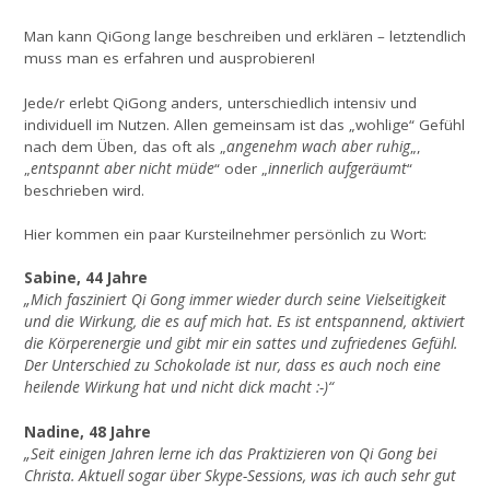
Man kann QiGong lange beschreiben und erklären – letztendlich
muss man es erfahren und ausprobieren!
Jede/r erlebt QiGong anders, unterschiedlich intensiv und
individuell im Nutzen. Allen gemeinsam ist das „wohlige“ Gefühl
angenehm wach aber ruhig
nach dem Üben, das oft als „
„,
entspannt aber nicht müde
innerlich aufgeräumt
„
“ oder „
“
beschrieben wird.
Hier kommen ein paar Kursteilnehmer persönlich zu Wort:
Sabine, 44 Jahre
„Mich fasziniert Qi Gong immer wieder durch seine Vielseitigkeit
und die Wirkung, die es auf mich hat. Es ist entspannend, aktiviert
die Körperenergie und gibt mir ein sattes und zufriedenes Gefühl.
Der Unterschied zu Schokolade ist nur, dass es auch noch eine
heilende Wirkung hat und nicht dick macht :-)“
Nadine, 48 Jahre
„Seit einigen Jahren lerne ich das Praktizieren von Qi Gong bei
Christa. Aktuell sogar über Skype-Sessions, was ich auch sehr gut