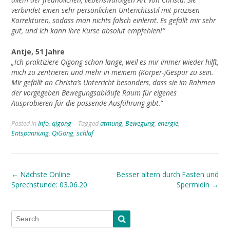
verbindet einen sehr persönlichen Unterichtsstil mit präzisen
Korrekturen, sodass man nichts falsch einlernt. Es gefällt mir sehr
gut, und ich kann ihre Kurse absolut empfehlen!“
Antje, 51 Jahre
„Ich praktiziere Qigong schon lange, weil es mir immer wieder hilft,
mich zu zentrieren und mehr in meinem (Körper-)Gespür zu sein.
Mir gefällt an Christa’s Unterricht besonders, dass sie im Rahmen
der vorgegeben Bewegungsabläufe Raum für eigenes
Ausprobieren für die passende Ausführung gibt.“
Posted in
Info
,
qigong
Tagged
atmung
,
Bewegung
,
energie
,
Entspannung
,
QiGong
,
schlaf
Post
←
Nächste Online
Besser altern durch Fasten und
Sprechstunde: 03.06.20
Spermidin
→
navigation