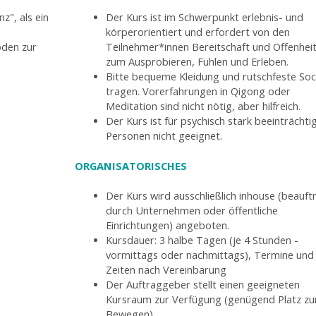
z", als ein
Der Kurs ist im Schwerpunkt erlebnis- und
körperorientiert und erfordert von den
oden zur
Teilnehmer*innen Bereitschaft und Offenhei
zum Ausprobieren, Fühlen und Erleben.
Bitte bequeme Kleidung und rutschfeste So
tragen. Vorerfahrungen in Qigong oder
Meditation sind nicht nötig, aber hilfreich.
Der Kurs ist für psychisch stark beeinträchti
Personen nicht geeignet.
ORGANISATORISCHES
Der Kurs wird ausschließlich inhouse (beauft
durch Unternehmen oder öffentliche
Einrichtungen) angeboten.
Kursdauer: 3 halbe Tagen (je 4 Stunden -
vormittags oder nachmittags), Termine und
Zeiten nach Vereinbarung
Der Auftraggeber stellt einen geeigneten
Kursraum zur Verfügung (genügend Platz z
Bewegen).