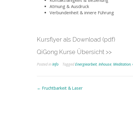
Kontaktfähigkeit & Beziehung
Atmung & Ausdruck
Verbundenheit & innere Führung
Kursflyer als Download (pdf)
QiGong Kurse Übersicht >>
Posted in
Info
Tagged
Energiearbeit
,
Inhouse
,
Meditation
,
Post
←
Fruchtbarkeit & Laser
navigation