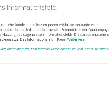
ns Informationsfeld
 Naturheilkunde In den letzten Jahren erfuhr die Heilkunde einen
ehr und mehr durch die bahnbrechenden Erkenntnisse der Quantenphys
 die Nutzung des sogenannten Informationsfelds. Die daraus entstehen
rapieansätze. Das Informationsfeld – Raum
Weiter lesen
Haut
,
Informationsfeld
,
Konzentration
,
Mitochondrien
,
Resilienz
,
Stress
,
TimeWave