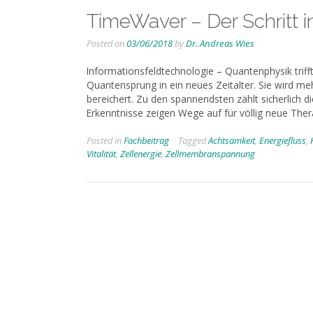
TimeWaver – Der Schritt i
Posted on
03/06/2018
by
Dr. Andreas Wies
Informationsfeldtechnologie – Quantenphysik trifft
Quantensprung in ein neues Zeitalter. Sie wird m
bereichert. Zu den spannendsten zählt sicherlich
Erkenntnisse zeigen Wege auf für völlig neue The
Posted in
Fachbeitrag
Tagged
Achtsamkeit
,
Energiefluss
,
Vitalität
,
Zellenergie
,
Zellmembranspannung