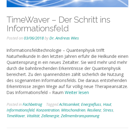
TimeWaver – Der Schritt ins
Informationsfeld
Posted on
03/06/2018
by
Dr. Andreas Wies
Informationsfeldtechnologie – Quantenphysik trifft
Naturheilkunde In den letzten Jahren erfuhr die Heilkunde einen
Quantensprung in ein neues Zeitalter. Sie wird mehr und mehr
durch die bahnbrechenden Erkenntnisse der Quantenphysik
bereichert. Zu den spannendsten zählt sicherlich die Nutzung
des sogenannten Informationsfelds. Die daraus entstehenden
Erkenntnisse zeigen Wege auf für völlig neue Therapieansätze.
Das Informationsfeld – Raum
Weiter lesen
Posted in
Fachbeitrag
Tagged
Achtsamkeit
,
Energiefluss
,
Haut
,
Informationsfeld
,
Konzentration
,
Mitochondrien
,
Resilienz
,
Stress
,
TimeWaver
,
Vitalität
,
Zellenergie
,
Zellmembranspannung