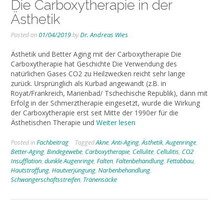
Die Carboxytherapie in der
Ästhetik
Posted on
01/04/2019
by
Dr. Andreas Wies
Ästhetik und Better Aging mit der Carboxytherapie Die
Carboxytherapie hat Geschichte Die Verwendung des
natürlichen Gases CO2 zu Heilzwecken reicht sehr lange
zurück. Ursprünglich als Kurbad angewandt (z.B. in
Royat/Frankreich, Marienbad/ Tschechische Republik), dann mit
Erfolg in der Schmerztherapie eingesetzt, wurde die Wirkung
der Carboxytherapie erst seit Mitte der 1990er für die
Ästhetischen Therapie und
Weiter lesen
Posted in
Fachbeitrag
Tagged
Akne
,
Anti-Aging
,
Ästhetik
,
Augenringe
,
Better-Aging
,
Bindegewebe
,
Carboxytherapie
,
Cellulite
,
Cellulitis
,
CO2
Insufflation
,
dunkle Augenringe
,
Falten
,
Faltenbehandlung
,
Fettabbau
,
Hautstraffung
,
Hautverjüngung
,
Narbenbehandlung
,
Schwangerschaftsstreifen
,
Tränensäcke