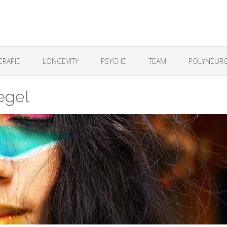
ERAPIE
LONGEVITY
PSYCHE
TEAM
POLYNEURO
egel