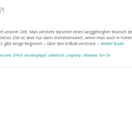
?!
wort unserer Zeit. Man versteht darunter einen langgehegten Wunsch de
 Dieses Ziel ist aber nur dann erstrebenswert, wenn man auch in hoh
Es gibt einige Regionen – über den Erdball verstreut –
Weiter lesen
urcuma
,
DHEA
,
Insulinspiegel
,
Lebensstil
,
Longevity
,
Okinawa
,
Tai-Chi