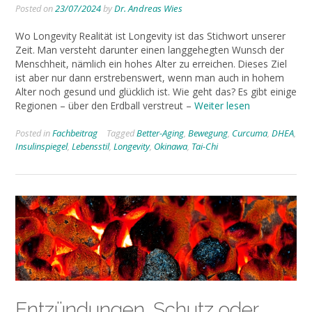
Posted on
23/07/2024
by
Dr. Andreas Wies
Wo Longevity Realität ist Longevity ist das Stichwort unserer
Zeit. Man versteht darunter einen langgehegten Wunsch der
Menschheit, nämlich ein hohes Alter zu erreichen. Dieses Ziel
ist aber nur dann erstrebenswert, wenn man auch in hohem
Alter noch gesund und glücklich ist. Wie geht das? Es gibt einige
Regionen – über den Erdball verstreut –
Weiter lesen
Posted in
Fachbeitrag
Tagged
Better-Aging
,
Bewegung
,
Curcuma
,
DHEA
,
Insulinspiegel
,
Lebensstil
,
Longevity
,
Okinawa
,
Tai-Chi
Entzündungen. Schutz oder