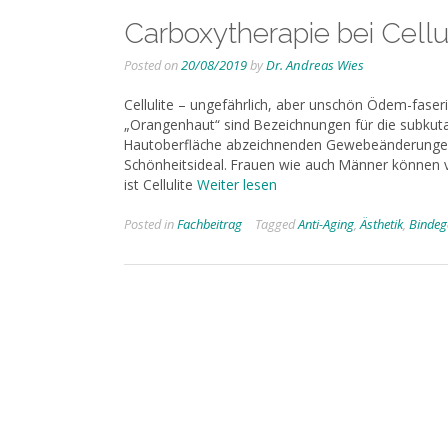
Carboxytherapie bei Cellu
Posted on
20/08/2019
by
Dr. Andreas Wies
Cellulite – ungefährlich, aber unschön Ödem-faserig
„Orangenhaut“ sind Bezeichnungen für die subkuta
Hautoberfläche abzeich­nenden Gewebeänderungen 
Schön­heitsideal. Frauen wie auch Männer können
ist Cellulite
Weiter lesen
Posted in
Fachbeitrag
Tagged
Anti-Aging
,
Ästhetik
,
Binde