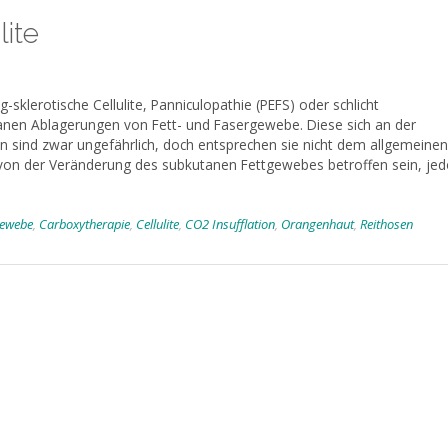
lite
-sklerotische Cellulite, Panniculopathie (PEFS) oder schlicht
nen Ablagerungen von Fett- und Faser­gewebe. Diese sich an der
sind zwar ungefährlich, doch entsprechen sie nicht dem allgemeinen
 von der Veränderung des subkutanen Fettgewebes betroffen sein, je
gewebe
,
Carboxytherapie
,
Cellulite
,
CO2 Insufflation
,
Orangenhaut
,
Reithosen